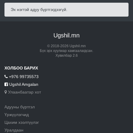
Эх нэгтэй адуу бүртгэгдээгүй.
Ugshil.mn
© 2018-2026 Ugshil.mn
Бүх эрх хуулиар хамгаалагдсан.
Хувилбар 2.6
ХОЛБОО БАРИХ
+976 99735573
Ugshil Amgalan
Улаанбаатар хот
Адууны бүртгэл
Үржүүлэгчид
Цахим хээлтүүлэг
Уралдаан