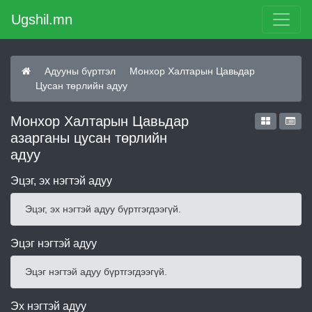
Ugshil.mn
Адууны бүртгэл
Монхор Халтарын Цавьдар
Цусан төрлийн адуу
Монхор Халтарын Цавьдар
азарганы цусан төрлийн
адуу
Эцэг, эх нэгтэй адуу
Эцэг, эх нэгтэй адуу бүртгэгдээгүй.
Эцэг нэгтэй адуу
Эцэг нэгтэй адуу бүртгэгдээгүй.
Эх нэгтэй адуу