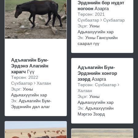
Эрдэнийн бор нүдэт
ногоон
Азарга
Төрсөн: 2021
Сүхбаатар
Сүхбаатар
Эцэг:
Ухны
Адьяахүүгийн хар
Эх:
Ухны Гансүхийн
саарал гүү
Адъяагийн Бум-
Эрдэнэ Алагийн
Адъяагийн Бум-
харагч
Гүү
Эрдэнийн хонгор
Төрсөн: 2022
зээрд
Азарга
Сүхбаатар
Халзан
Төрсөн: Сүхбаатар
Эцэг:
Ухны
Халзан
Адьяахүүгийн хар
Эцэг:
Ухны
Эх:
Адъяагийн Бум-
Адьяахүүгийн хар
Эрдэнийн дал алаг
Эх:
Адъяахүүгийн
Мэргээ Зээрд