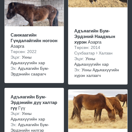
Адъяагийн Бум-
Санжаагийн
Эрдэний Наадмын
Гүндалайгийн ногоон
хүрэн
Азарга
Азарга
Төрсөн: 2014
Төрсөн: 2022
Сүхбаатар
Халзан
Эцэг:
Ухны
Эцэг:
Ухны
Адьяахүүгийн хар
Адьяахүүгийн хар
Эх:
Адъяагийн Бум-
Эх:
Ухны Адьяахүүгийн
Эрдэнийн саарагч
хүрэн халзагч
Адъяагийн Бум-
Эрдэнийн дүү халтар
гүү
Гүү
Эцэг:
Ухны
Адьяахүүгийн хар
Эх:
Адъяагийн Бум-
Эрдэнийн нилгэр