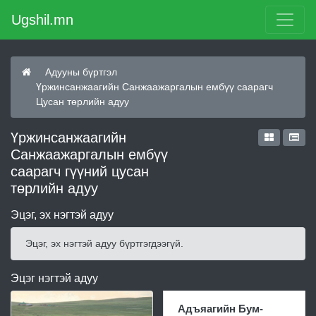
Ugshil.mn
Адууны бүртгэл
Үржинсанжаагийн Санжаажаргалын ембүү саарагч
Цусан төрлийн адуу
Үржинсанжаагийн
Санжаажаргалын ембүү
саарагч гүүний цусан
төрлийн адуу
Эцэг, эх нэгтэй адуу
Эцэг, эх нэгтэй адуу бүртгэгдээгүй.
Эцэг нэгтэй адуу
Адъяагийн Бум-