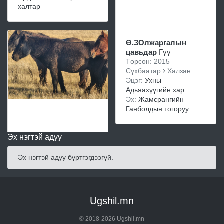
халтар
Ө.ЗОлжаргалын
цавьдар
Гүү
Төрсөн: 2015
Сүхбаатар
Халзан
Эцэг:
Ухны
Адьяахүүгийн хар
Эх:
Жамсрангийн
Ганболдын тогоруу
Эх нэгтэй адуу
Эх нэгтэй адуу бүртгэгдээгүй.
Ugshil.mn
© 2018-2026 Ugshil.mn