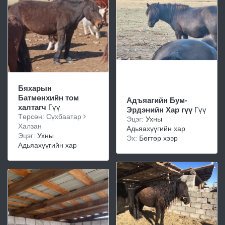
Бяхарын
Батмөнхийн том
Адъяагийн Бум-
халтагч
Гүү
Эрдэнийн Хар гүү
Гүү
Төрсөн: Сүхбаатар
Эцэг:
Ухны
Халзан
Адьяахүүгийн хар
Эцэг:
Ухны
Эх:
Бөгтөр хээр
Адьяахүүгийн хар