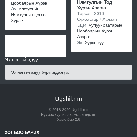
Нямтулгын Тод
Цообаярын Хүрэн
Хүрэн
Азарга
Эх:
Алтсүхийн
Төрсөн: 2016
Нямтулгын цоглог
Сүхбаатар
Халзан
Хүрэгч
Эцэг:
Чулуунбаатарын
Цообаярын Хүрэн
Азарга
Эх:
Хүрэн гүү
Эх нэгтэй адуу
Эх нэгтэй адуу бүртгэгдээгүй.
Ugshil.mn
© 2018-2026 Ugshil.mn
Бүх эрх хуулиар хамгаалагдсан.
Хувилбар 2.6
ХОЛБОО БАРИХ