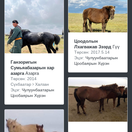
Цоодолын
Лхагважав Зээрд
Гүү
Төрсөн: 2017.5.14
Эцэг:
Чулуунбаатарын
Ганзоригын
Цообаярын Хүрэн
Сумьяабазарын хар
азарга
Азарга
Төрсөн: 2014
Сүхбаатар
Халзан
Эцэг:
Чулуунбаатарын
Цообаярын Хүрэн