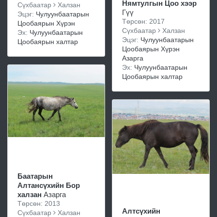
Нямтулгын Цоо хээр
Сүхбаатар
Халзан
Гүү
Эцэг:
Чулуунбаатарын
Төрсөн: 2017
Цообаярын Хүрэн
Сүхбаатар
Халзан
Эх:
Чулуунбаатарын
Эцэг:
Чулуунбаатарын
Цообаярын халтар
Цообаярын Хүрэн
Азарга
Эх:
Чулуунбаатарын
Цообаярын халтар
Баатарын
Алтансүхийн Бор
халзан
Азарга
Төрсөн: 2013
Алтсүхийн
Сүхбаатар
Халзан