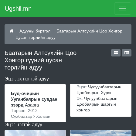
Ugshil.mn
Адууны бүртгэл
Баатарын Алтсүхийн Цоо Хонгор
Цусан төрлийн адуу
Баатарын Алтсүхийн Цоо
Хонгор гүүний цусан
төрлийн адуу
Эцэг, эх нэгтэй адуу
Эцэг:
Чулуунбаатарын
Цообаярын Хүрэн
Бүд-очирын
Эх:
Чулуунбаатарын
Ууганбаярын сувдан
Цообаярын шаргын
зээрд
Азарга
хонгор
Төрсөн: 2012
Сүхбаатар
Халзан
Эцэг нэгтэй адуу