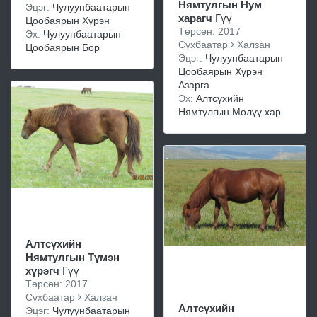
Нямтулгын Нум
Эцэг:
Чулуунбаатарын
харагч
Гүү
Цообаярын Хүрэн
Төрсөн: 2017
Эх:
Чулуунбаатарын
Сүхбаатар
Халзан
Цообаярын Бор
Эцэг:
Чулуунбаатарын
Цообаярын Хүрэн
Азарга
Эх:
Алтсүхийн
Нямтулгын Мөлүү хар
Алтсүхийн
Нямтулгын Түмэн
хүрэгч
Гүү
Төрсөн: 2017
Сүхбаатар
Халзан
Алтсүхийн
Эцэг:
Чулуунбаатарын