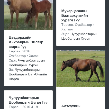
Мухарцагааны
Баатархуягийн
хүрэгч
Гүү
Төрсөн: Сүхбаатар
Халзан
Эцэг:
Чулуунбаатарын
Цээдоржийн
Цообаярын Хүрэн
Анхбаярын Нилгэр
шарга
Гүү
Төрсөн: 2016
Сүхбаатар
Халзан
Эцэг:
Чулуунбаатарын
Цообаярын Хүрэн
Эх:
Чулуунбаатарын
Цообаярын Бат-Өлзийн
Шарга
Чулуунбаатарын
Цообаярын Буган
Гүү
Алтсүхийн
Төрсөн: 2016.4.19