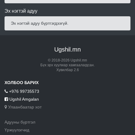
Эх нэгтэй адуу
Эх нэгтэй адуу бүртгэгдээгүй.
Ugshil.mn
© 2018-2026 Ugshil.mn
Бүх эрх хуулиар хамгаалагдсан.
Хувилбар 2.6
ХОЛБОО БАРИХ
+976 99735573
Ugshil Amgalan
Улаанбаатар хот
Адууны бүртгэл
Үржүүлэгчид