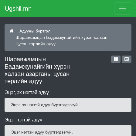
Ugshil.mn
Адууны бүртгэл
Шаравжамцын Бадамжунайгийн хүрэн халзан
Цусан төрлийн адуу
Шаравжамцын
Бадамжунайгийн хүрэн
халзан азарганы цусан
төрлийн адуу
Эцэг, эх нэгтэй адуу
Эцэг, эх нэгтэй адуу бүртгэгдээгүй.
Эцэг нэгтэй адуу
Эцэг нэгтэй адуу бүртгэгдээгүй.