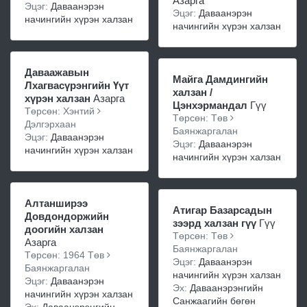
Азарга
Эцэг:
Даваанэрэн
Эцэг:
Даваанэрэн
начингийн хүрэн халзан
начингийн хүрэн халзан
Даваажавын
Майга Дамдингийн
Лхагвасүрэнгийн Үүт
халзан /
хүрэн халзан
Азарга
Цэнхэрмандал
Гүү
Төрсөн: Хэнтий
Төрсөн: Төв
Дэлгэрхаан
Баянжаргалан
Эцэг:
Даваанэрэн
Эцэг:
Даваанэрэн
начингийн хүрэн халзан
начингийн хүрэн халзан
Алтанширээ
Атигар Базарсадын
Довдондоржийн
зээрд халзан гүү
Гүү
доогийн халзан
Төрсөн: Төв
Азарга
Баянжаргалан
Төрсөн: 1964 Төв
Эцэг:
Даваанэрэн
Баянжаргалан
начингийн хүрэн халзан
Эцэг:
Даваанэрэн
Эх:
Даваанэрэнгийн
начингийн хүрэн халзан
Санжаагийн бөгөн