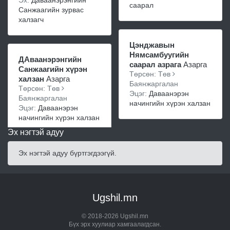
Эх:
Даваанэрэнгийн
саарал
Санжаагийн зурвас
халзагч
Цэнджавын
Нямсамбуугийн
ДАваанэрэнгийн
саарал азрага
Азарга
Санжаагийн хүрэн
Төрсөн: Төв
халзан
Азарга
Баянжаргалан
Төрсөн: Төв
Эцэг:
Даваанэрэн
Баянжаргалан
начингийн хүрэн халзан
Эцэг:
Даваанэрэн
начингийн хүрэн халзан
Эх нэгтэй адуу
Эх нэгтэй адуу бүртгэгдээгүй.
Ugshil.mn
© 2018-2026 Ugshil.mn
Бүх эрх хуулиар хамгаалагдсан.