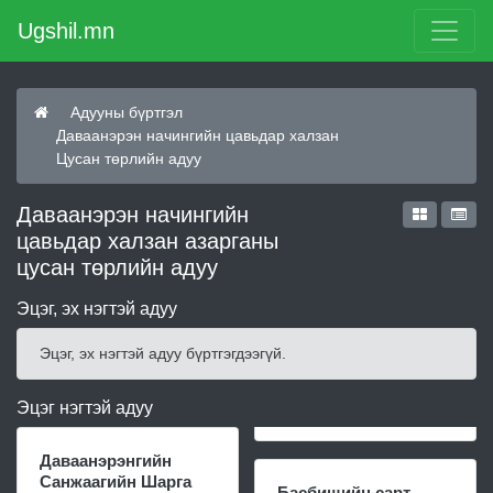
Ugshil.mn
Адууны бүртгэл
Даваанэрэн начингийн цавьдар халзан
Цусан төрлийн адуу
Даваанэрэн начингийн
цавьдар халзан азарганы
цусан төрлийн адуу
Эцэг, эх нэгтэй адуу
Эцэг, эх нэгтэй адуу бүртгэгдээгүй.
Эцэг нэгтэй адуу
Даваанэрэнгийн
Санжаагийн Шарга
Басбишийн сарт