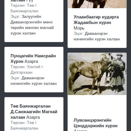
Төрсөн: Төв
Баянжаргалан
Эцэг:
Залуугийн
Улаанбаатар нударга
Даваанэрэнгийн мөнх
Жадамбын хүрэн
төрийн мөнгөн магнай
Морь
хүрэн халзан
Эцэг:
Даваанэрэн
начингийн хүрэн халзан
Пунцагийн Намсрайн
Хүрэн
Азарга
Төрсөн: Хэнтий
Дэлгэрхаан
Эцэг:
Даваанэрэн
начингийн хүрэн халзан
Төв Баянжаргалан
Д.Санжаагийн Магнай
халзан
Азарга
Лувсанцэрэнгийн
Төрсөн: Төв
Цэнддоржийн хүрэн
Баянжаргалан