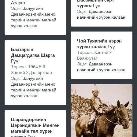
Азарга
хүрэгч
Гүү
Эцэг:
Залуугийн
Эцэг:
Даваанэрэн
Даваанэрэнгийн мөнх
начингийн хүрэн халзан
төрийн мөнгөн магнай
хүрэн халзан
Чой Туяагийн нэрэн
хүрэн халзан
Гүү
Баатарын
Төрсөн: Хэнтий
Дамцагдагва Шарга
Баянхутаг
Гүү
Эцэг:
Даваанэрэн
Төрсөн: 1964.5.9
начингийн хүрэн халзан
Хэнтий
Дэлгэрхаан
Эцэг:
Залуугийн
Даваанэрэнгийн мөнх
төрийн мөнгөн магнай
хүрэн халзан
Шаравдоржийн
Цэрэндагвын Мөнгөн
магнайн төл хүрэн
халзан
Гүү