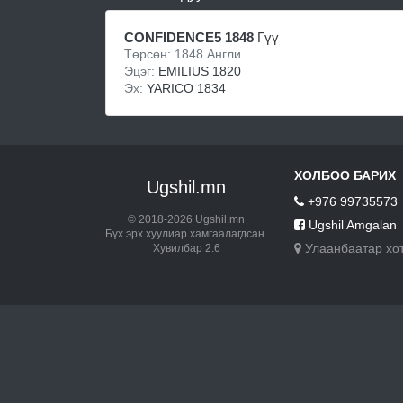
CONFIDENCE5 1848
Гүү
Төрсөн: 1848 Англи
Эцэг:
EMILIUS 1820
Эх:
YARICO 1834
ХОЛБОО БАРИХ
Ugshil.mn
+976 99735573
© 2018-2026 Ugshil.mn
Ugshil Amgalan
Бүх эрх хуулиар хамгаалагдсан.
Улаанбаатар хо
Хувилбар 2.6