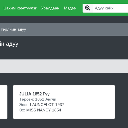
Цахим хээлтүүлэг
Уралдаан
Мэдээ
 төрлийн адуу
йн адуу
JULIA 1852
Гүү
Төрсөн: 1852 Англи
Эцэг:
LAUNCELOT 1937
Эх:
MISS NANCY 1854