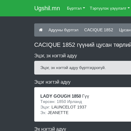
Ugshil.mn
Бүртгэл
Тэргүүлэх үзүүлэлт
Адууны бүртгэл
CACIQUE 1852
Цусан
CACIQUE 1852 гүүний цусан төрли
Эцэг, эх нэгтэй адуу
Эцэг, эх нэгтэй адуу бүртгэгдээгүй.
Эцэг нэгтэй адуу
LADY GOUGH 1850
Гүү
Төрсөн: 1850 Ирланд
Эцэг:
LAUNCELOT 1937
Эх:
JEANETTE
Эх нэгтэй адуу