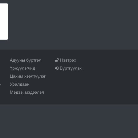
Адууны бүртгэл
Нэвтрэх
Үржүүлэгчид
Бүртгүүлэх
Цахим хээлтүүлэг
Уралдаан
т
Мэдээ, мэдээлэл