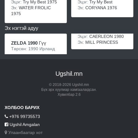
Эцэг:
Try My Best 1975
Эцэг:
Try My Best
Эх:
WATER FROLIC
Эх:
CORYANA 1976
1975
Эх нэгтэй адуу
Эцэг:
CAERLEON 1980
Эх:
MILL PRINCESS
ZELDA 1990
Гүү
Төрсөн: 1990 Ирланд
Ugshil.mn
© 2018-2026 Ugshil.mn
Бүх эрх хуулиар хамгаалагдсан.
Хувилбар 2.6
ХОЛБОО БАРИХ
+976 99735573
Ugshil Amgalan
Улаанбаатар хот