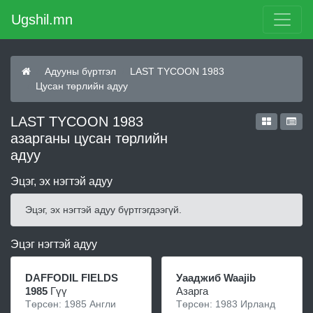
Ugshil.mn
Адууны бүртгэл
LAST TYCOON 1983
Цусан төрлийн адуу
LAST TYCOON 1983
азарганы цусан төрлийн
адуу
Эцэг, эх нэгтэй адуу
Эцэг, эх нэгтэй адуу бүртгэгдээгүй.
Эцэг нэгтэй адуу
DAFFODIL FIELDS
Уааджиб Waajib
1985
Гүү
Азарга
Төрсөн: 1985 Англи
Төрсөн: 1983 Ирланд