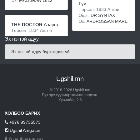
Эх:
MALIBRAN 1822
Гүү
Төрсөн: 1833 Англи
Эцэг:
DR SYNTAX
Эх:
ARDROSSAN MARE
THE DOCTOR
Азарга
Төрсөн: 1834 Англи
Эх нэгтэй адуу
Эх нэгтэй адуу бүртгэгдээгүй.
Ugshil.mn
© 2018-2026 Ugshil.mn
Бүх эрх хуулиар хамгаалагдсан.
Хувилбар 2.6
ХОЛБОО БАРИХ
+976 99735573
Ugshil Amgalan
Улаанбаатар хот