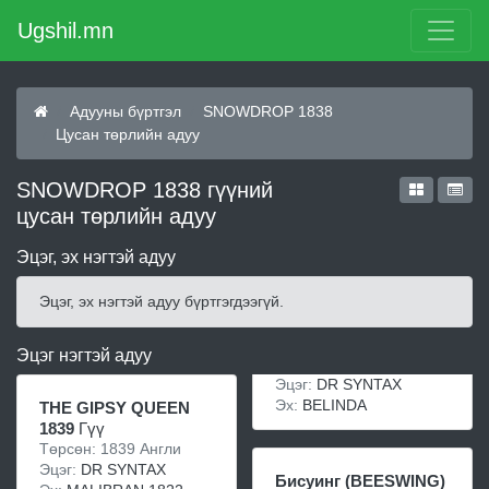
Ugshil.mn
Адууны бүртгэл
SNOWDROP 1838
Цусан төрлийн адуу
SNOWDROP 1838 гүүний
цусан төрлийн адуу
Эцэг, эх нэгтэй адуу
Эцэг, эх нэгтэй адуу бүртгэгдээгүй.
Эцэг нэгтэй адуу
Эцэг:
DR SYNTAX
Эх:
BELINDA
THE GIPSY QUEEN
1839
Гүү
Төрсөн: 1839 Англи
Эцэг:
DR SYNTAX
Бисуинг (BEESWING)