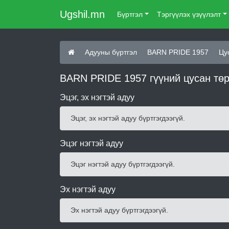
Ugshil.mn
Бүртгэл
Тэргүүлэх үзүүлэлт
Адууны бүртгэл
BARN PRIDE 1957
Цу
BARN PRIDE 1957 гүүний цусан тө
Эцэг, эх нэгтэй адуу
Эцэг, эх нэгтэй адуу бүртгэгдээгүй.
Эцэг нэгтэй адуу
Эцэг нэгтэй адуу бүртгэгдээгүй.
Эх нэгтэй адуу
Эх нэгтэй адуу бүртгэгдээгүй.