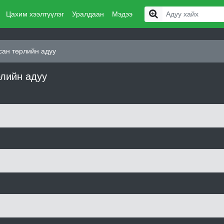
Цахим хээлтүүлэг
Уралдаан
Мэдээ
сан төрлийн адуу
рлийн адуу