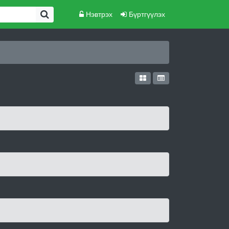
Нэвтрэх
Бүртгүүлэх