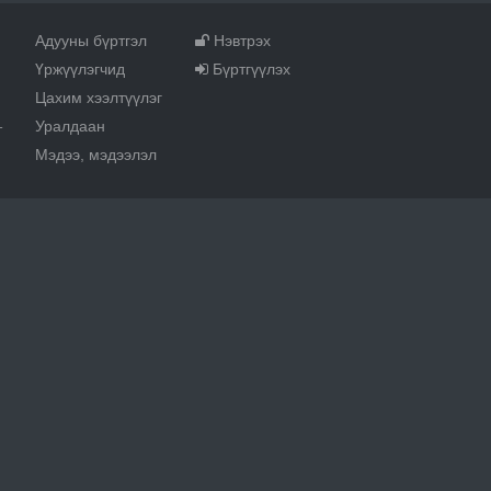
Адууны бүртгэл
Нэвтрэх
Үржүүлэгчид
Бүртгүүлэх
Цахим хээлтүүлэг
Уралдаан
т
Мэдээ, мэдээлэл