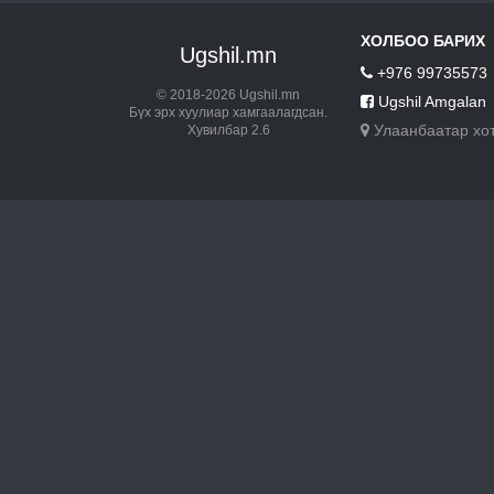
ХОЛБОО БАРИХ
Ugshil.mn
+976 99735573
© 2018-2026 Ugshil.mn
Ugshil Amgalan
Бүх эрх хуулиар хамгаалагдсан.
Улаанбаатар хо
Хувилбар 2.6