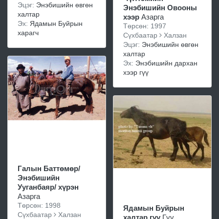
Эцэг:
Энэбишийн өвгөн
Энэбишийн Овооны
халтар
хээр
Азарга
Эх:
Ядамын Буйрын
Төрсөн: 1997
харагч
Сүхбаатар
Халзан
Эцэг:
Энэбишийн өвгөн
халтар
Эх:
Энэбишийн дархан
хээр гүү
Галын Баттөмөр/
Энэбишийн
Ууганбаяр/ хүрэн
Азарга
Төрсөн: 1998
Ядамын Буйрын
Сүхбаатар
Халзан
халтар гүү
Гүү