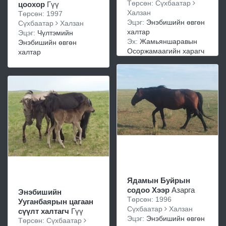
Төрсөн: Сүхбаатар
цоохор
Гүү
Халзан
Төрсөн: 1997
Эцэг:
Энэбишийн өвгөн
Сүхбаатар
Халзан
халтар
Эцэг:
Чүлтэмийн
Эх:
Жамьяншаравын
Энэбишийн өвгөн
Осоржамаагийн харагч
халтар
Ядамын Буйрын
содоо Хээр
Азарга
Энэбишийн
Төрсөн: 1996
Ууганбаярын цагаан
Сүхбаатар
Халзан
сүүлт халтагч
Гүү
Эцэг:
Энэбишийн өвгөн
Төрсөн: Сүхбаатар