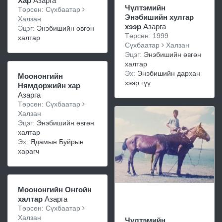
Хар
Азарга
Чүлтэмийн
Төрсөн: Сүхбаатар
Энэбишийн хулгар
Халзан
хээр
Азарга
Эцэг:
Энэбишийн өвгөн
Төрсөн: 1999
халтар
Сүхбаатар
Халзан
Эцэг:
Энэбишийн өвгөн
халтар
Эх:
Энэбишийн дархан
Моононгийн
хээр гүү
Нямдоржийн хар
Азарга
Төрсөн: Сүхбаатар
Халзан
Эцэг:
Энэбишийн өвгөн
халтар
Эх:
Ядамын Буйрын
харагч
Моононгийн Онгойн
халтар
Азарга
Төрсөн: Сүхбаатар
Халзан
Чүлтэмийн