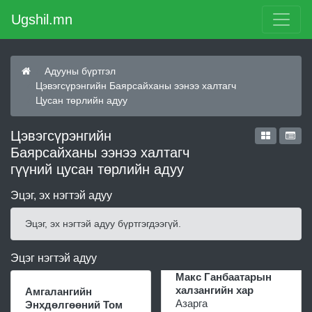
Ugshil.mn
Адууны бүртгэл
Цэвэгсүрэнгийн Баярсайханы ээнээ халтагч
Цусан төрлийн адуу
Цэвэгсүрэнгийн
Баярсайханы ээнээ халтагч
гүүний цусан төрлийн адуу
Эцэг, эх нэгтэй адуу
Эцэг, эх нэгтэй адуу бүртгэгдээгүй.
Эцэг нэгтэй адуу
Макс Ганбаатарын
халзангийн хар
Амгалангийн
Азарга
Энхдөлгөөний Том