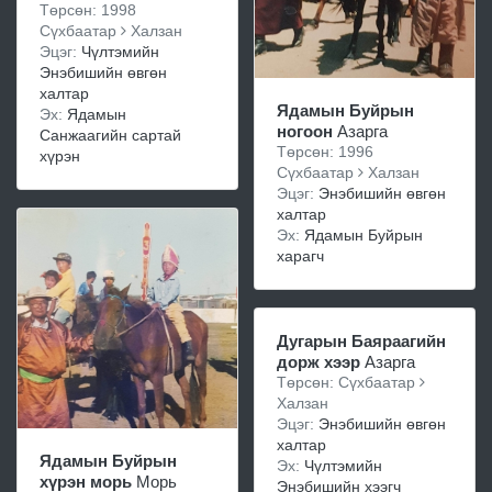
Төрсөн: 1998
Сүхбаатар
Халзан
Эцэг:
Чүлтэмийн
Энэбишийн өвгөн
халтар
Ядамын Буйрын
Эх:
Ядамын
ногоон
Азарга
Санжаагийн сартай
Төрсөн: 1996
хүрэн
Сүхбаатар
Халзан
Эцэг:
Энэбишийн өвгөн
халтар
Эх:
Ядамын Буйрын
харагч
Дугарын Баяраагийн
дорж хээр
Азарга
Төрсөн: Сүхбаатар
Халзан
Эцэг:
Энэбишийн өвгөн
халтар
Ядамын Буйрын
Эх:
Чүлтэмийн
хүрэн морь
Морь
Энэбишийн хээгч