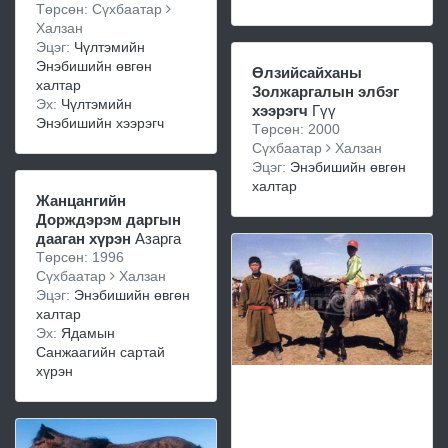
Төрсөн: Сүхбаатар
Халзан
Эцэг:
Чүлтэмийн
Энэбишийн өвгөн
Өлзийсайханы
халтар
Золжаргалын элбэг
Эх:
Чүлтэмийн
хээрэгч
Гүү
Энэбишийн хээрэгч
Төрсөн: 2000
Сүхбаатар
Халзан
Эцэг:
Энэбишийн өвгөн
халтар
Жанцангийн
Дорждэрэм даргын
дааган хүрэн
Азарга
Төрсөн: 1996
Сүхбаатар
Халзан
Эцэг:
Энэбишийн өвгөн
халтар
Эх:
Ядамын
Санжаагийн сартай
хүрэн