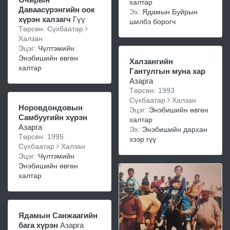
халтар
Даваасүрэнгийн оок
Эх:
Ядамын Буйрын
хүрэн халзагч
Гүү
шилбэ борогч
Төрсөн: Сүхбаатар
Халзан
Эцэг:
Чүлтэмийн
Энэбишийн өвгөн
Халзангийн
халтар
Гантулгын муна хар
Азарга
Төрсөн: 1993
Сүхбаатар
Халзан
Норовдондовын
Эцэг:
Энэбишийн өвгөн
Самбуугийн хүрэн
халтар
Азарга
Эх:
Энэбишийн дархан
Төрсөн: 1995
хээр гүү
Сүхбаатар
Халзан
Эцэг:
Чүлтэмийн
Энэбишийн өвгөн
халтар
Ядамын Санжаагийн
бага хүрэн
Азарга