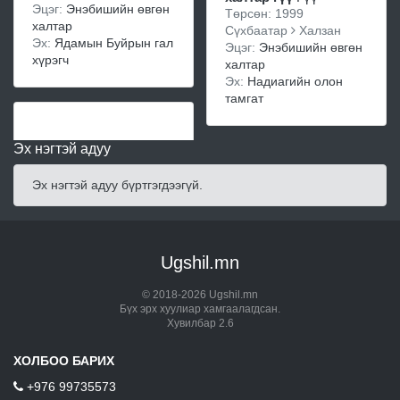
Эцэг:
Энэбишийн өвгөн
Төрсөн: 1999
халтар
Сүхбаатар
Халзан
Эх:
Ядамын Буйрын гал
Эцэг:
Энэбишийн өвгөн
хүрэгч
халтар
Эх:
Надиагийн олон
тамгат
Эх нэгтэй адуу
Эх нэгтэй адуу бүртгэгдээгүй.
Ugshil.mn
© 2018-2026 Ugshil.mn
Бүх эрх хуулиар хамгаалагдсан.
Хувилбар 2.6
ХОЛБОО БАРИХ
+976 99735573