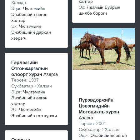
халтар
Халзан
Эх:
Ядамын Буйрын
Эцэг:
Чүлтэмийн
шилбэ борогч
Энэбишийн өвгөн
халтар
Эх:
Чүлтэмийн
Энэбишийн дархан
хээрэгч
Гэрлээгийн
Отгонжаргалын
олоорт хүрэн
Азарга
Төрсөн: 1997
Сүхбаатар
Халзан
Эцэг:
Чүлтэмийн
Энэбишийн өвгөн
Пүрэвдоржийн
халтар
Цэвэгмидийн
Эх:
Чүлтэмийн
Мотоцикль хүрэн
Энэбишийн гал хүрэгч
Азарга
Төрсөн: 2001
Сүхбаатар
Халзан
Эцэг:
Энэбишийн өвгөн
Очирын