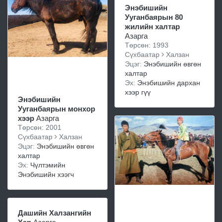
Энэбишийн
Ууганбаярын 80
жилийн халтар
Азарга
Төрсөн: 1993
Сүхбаатар
Халзан
Эцэг:
Энэбишийн өвгөн
халтар
Эх:
Энэбишийн дархан
хээр гүү
Энэбишийн
Ууганбаярын монхор
хээр
Азарга
Төрсөн: 2001
Сүхбаатар
Халзан
Эцэг:
Энэбишийн өвгөн
халтар
Эх:
Чүлтэмийн
Энэбишийн хээгч
Дашийн Халзангийн