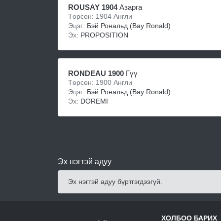
ROUSAY 1904
Азарга
Төрсөн: 1904 Англи
Эцэг:
Бэй Рональд (Bay Ronald)
Эх:
PROPOSITION
RONDEAU 1900
Гүү
Төрсөн: 1900 Англи
Эцэг:
Бэй Рональд (Bay Ronald)
Эх:
DOREMI
Эх нэгтэй адуу
Эх нэгтэй адуу бүртгэгдээгүй.
ХОЛБОО БАРИХ