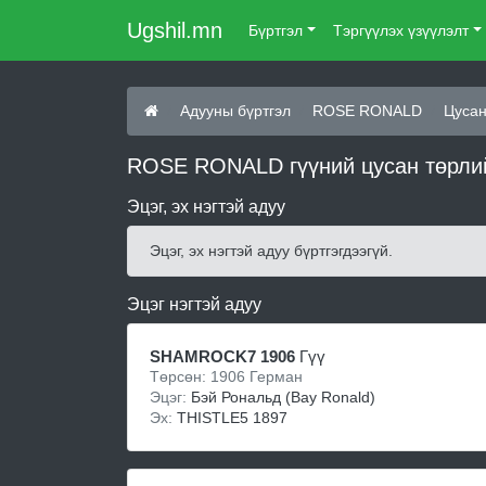
Ugshil.mn
Бүртгэл
Тэргүүлэх үзүүлэлт
Адууны бүртгэл
ROSE RONALD
Цусан
ROSE RONALD гүүний цусан төрли
Эцэг, эх нэгтэй адуу
Эцэг, эх нэгтэй адуу бүртгэгдээгүй.
Эцэг нэгтэй адуу
SHAMROCK7 1906
Гүү
Төрсөн: 1906 Герман
Эцэг:
Бэй Рональд (Bay Ronald)
Эх:
THISTLE5 1897