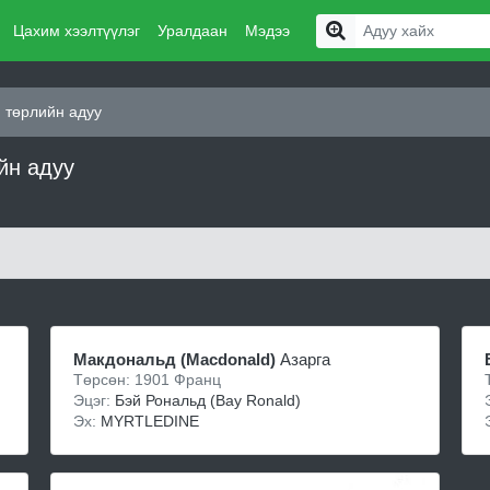
Цахим хээлтүүлэг
Уралдаан
Мэдээ
 төрлийн адуу
йн адуу
Макдональд (Macdonald)
Азарга
Төрсөн: 1901 Франц
Эцэг:
Бэй Рональд (Bay Ronald)
Эх:
MYRTLEDINE