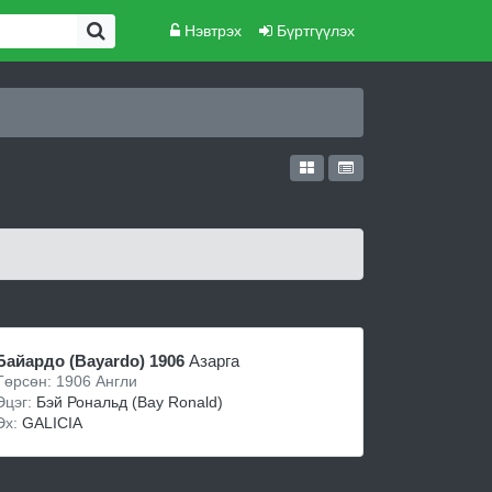
Нэвтрэх
Бүртгүүлэх
Бaйaрдо (Bayardo) 1906
Азарга
Төрсөн: 1906 Англи
Эцэг:
Бэй Рональд (Bay Ronald)
Эх:
GALICIA