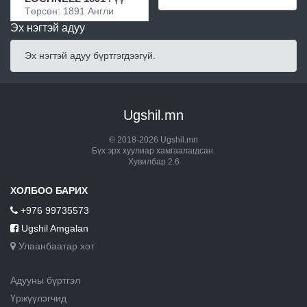
Төрсөн: 1891 Англи
Эх нэгтэй адуу
Эх нэгтэй адуу бүртгэгдээгүй.
Ugshil.mn
© 2018-2026 Ugshil.mn
Бүх эрх хуулиар хамгаалагдсан.
Хувилбар 2.6
ХОЛБОО БАРИХ
+976 99735573
Ugshil Amgalan
Улаанбаатар хот
Адууны бүртгэл
Үржүүлэгчид