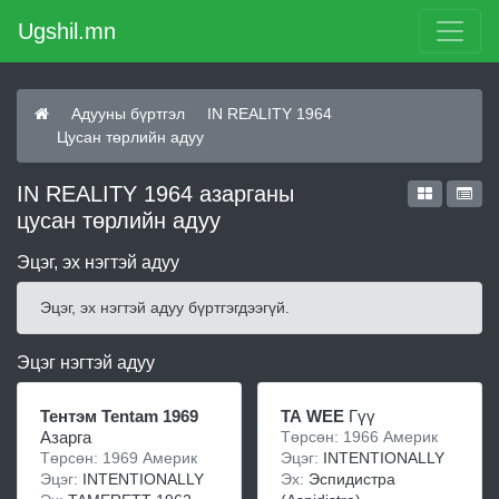
Ugshil.mn
Адууны бүртгэл
IN REALITY 1964
Цусан төрлийн адуу
IN REALITY 1964 азарганы
цусан төрлийн адуу
Эцэг, эх нэгтэй адуу
Эцэг, эх нэгтэй адуу бүртгэгдээгүй.
Эцэг нэгтэй адуу
Тентэм Tentam 1969
TA WEE
Гүү
Азарга
Төрсөн: 1966 Америк
Төрсөн: 1969 Америк
Эцэг:
INTENTIONALLY
Эцэг:
INTENTIONALLY
Эх:
Эспидистра