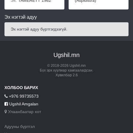
Эх:
TAMERETT 1962
(Aspidistra)
Эх нэгтэй адуу
Эх нэгтэй адуу бүртгэгдээгүй.
Ugshil.mn
© 2018-2026 Ugshil.mn
Бүх эрх хуулиар хамгаалагдсан.
Хувилбар 2.6
ХОЛБОО БАРИХ
+976 99735573
Ugshil Amgalan
Улаанбаатар хот
Адууны бүртгэл