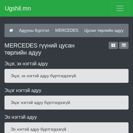
Ugshil.mn
Адууны бүртгэл
MERCEDES
Цусан төрлийн адуу
MERCEDES гүүний цусан
төрлийн адуу
Эцэг, эх нэгтэй адуу
Эцэг, эх нэгтэй адуу бүртгэгдээгүй.
Эцэг нэгтэй адуу
Эцэг нэгтэй адуу бүртгэгдээгүй.
Эх нэгтэй адуу
Эх нэгтэй адуу бүртгэгдээгүй.