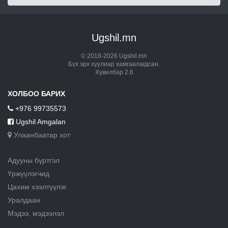
Ugshil.mn
© 2018-2026 Ugshil.mn
Бүх эрх хуулиар хамгаалагдсан.
Хувилбар 2.6
ХОЛБОО БАРИХ
+976 99735573
Ugshil Amgalan
Улаанбаатар хот
Адууны бүртгэл
Үржүүлэгчид
Цахим хээлтүүлэг
Уралдаан
Мэдээ, мэдээлэл