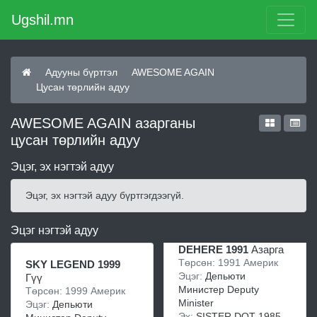
Ugshil.mn
Адууны бүртгэл
AWESOME AGAIN
Цусан төрлийн адуу
AWESOME AGAIN азарганы
цусан төрлийн адуу
Эцэг, эх нэгтэй адуу
Эцэг, эх нэгтэй адуу бүртгэгдээгүй.
Эцэг нэгтэй адуу
DEHERE 1991
Азарга
Төрсөн: 1991 Америк
SKY LEGEND 1999
Эцэг:
Депьюти
Гүү
Министер Deputy
Төрсөн: 1999 Америк
Minister
Эцэг:
Депьюти
Эх:
SISTER DOT 1985