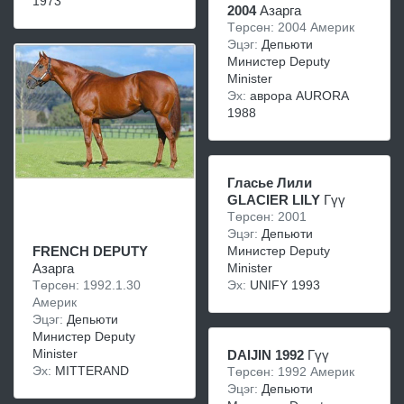
1973
2004
Азарга
Төрсөн: 2004 Америк
Эцэг:
Депьюти
Министер Deputy
Minister
Эх:
аврора AURORA
1988
Гласье Лили
GLACIER LILY
Гүү
Төрсөн: 2001
Эцэг:
Депьюти
Министер Deputy
FRENCH DEPUTY
Minister
Азарга
Эх:
UNIFY 1993
Төрсөн: 1992.1.30
Америк
Эцэг:
Депьюти
Министер Deputy
Minister
DAIJIN 1992
Гүү
Эх:
MITTERAND
Төрсөн: 1992 Америк
Эцэг:
Депьюти