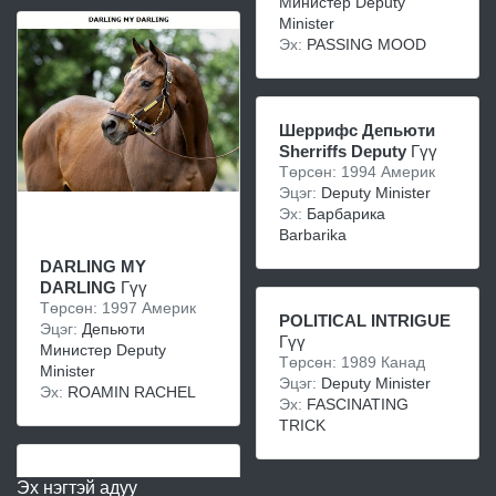
Министер Deputy
Minister
Эх:
PASSING MOOD
Шеррифс Депьюти
Sherriffs Deputy
Гүү
Төрсөн: 1994 Америк
Эцэг:
Deputy Minister
Эх:
Барбарика
Barbarika
DARLING MY
DARLING
Гүү
Төрсөн: 1997 Америк
POLITICAL INTRIGUE
Эцэг:
Депьюти
Гүү
Министер Deputy
Төрсөн: 1989 Канад
Minister
Эцэг:
Deputy Minister
Эх:
ROAMIN RACHEL
Эх:
FASCINATING
TRICK
Эх нэгтэй адуу