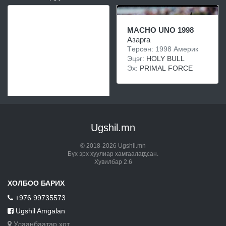
MACHO UNO 1998
Азарга
Төрсөн: 1998 Америк
Эцэг:
HOLY BULL
Эх:
PRIMAL FORCE
Ugshil.mn
© 2018-2026 Ugshil.mn
Бүх эрх хуулиар хамгаалагдсан.
Хувилбар 2.6
ХОЛБОО БАРИХ
+976 99735573
Ugshil Amgalan
Улаанбаатар хот