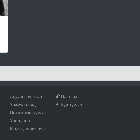
Адууны бүртгэл
Нэвтрэх
Үржүүлэгчид
Бүртгүүлэх
Цахим хээлтүүлэг
Уралдаан
т
Мэдээ, мэдээлэл