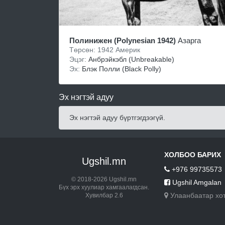
Полинижен (Polynesian 1942)
Азарга
Төрсөн: 1942 Америк
Эцэг:
Aнбpэйкэбл (Unbreakable)
Эх:
Блэк Полли (Black Polly)
Эх нэгтэй адуу
Эх нэгтэй адуу бүртгэгдээгүй.
ХОЛБОО БАРИХ
Ugshil.mn
+976 99735573
© 2018-2026 Ugshil.mn
Ugshil Amgalan
Бүх эрх хуулиар хамгаалагдсан.
Улаанбаатар хо
Хувилбар 2.6