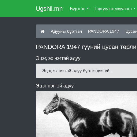
Ugshil.mn
Бүртгэл
Тэргүүлэх үзүүлэлт
Адууны бүртгэл
PANDORA 1947
Цусан
PANDORA 1947 гүүний цусан төрли
Эцэг, эх нэгтэй адуу
Эцэг, эх нэгтэй адуу бүртгэгдээгүй.
Эцэг нэгтэй адуу