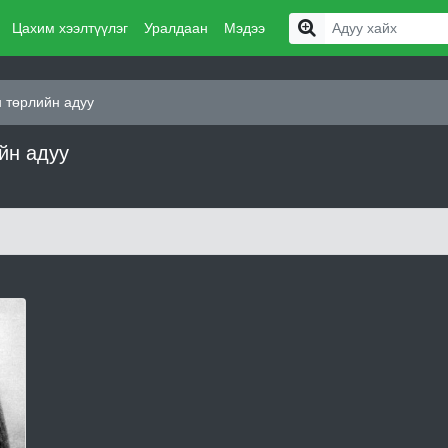
Цахим хээлтүүлэг
Уралдаан
Мэдээ
 төрлийн адуу
йн адуу