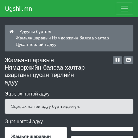
Ugshil.mn
Адууны бүртгэл
Жамьяншаравын Нямдоржийн баясаа халтар
Цусан төрлийн адуу
Жамьяншаравын
Нямдоржийн баясаа халтар
азарганы цусан төрлийн
адуу
Эцэг, эх нэгтэй адуу
Эцэг, эх нэгтэй адуу бүртгэгдээгүй.
Эцэг нэгтэй адуу
Жамьяншаравын