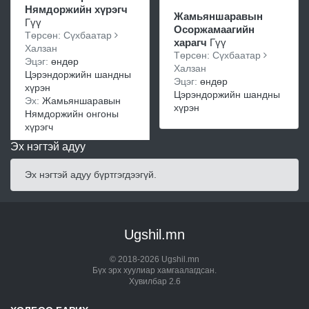
Нямдоржийн хүрэгч
Жамьяншаравын
Гүү
Осоржамаагийн
Төрсөн: Сүхбаатар
харагч
Гүү
Халзан
Төрсөн: Сүхбаатар
Эцэг:
өндөр
Халзан
Цэрэндоржийн шандны
Эцэг:
өндөр
хүрэн
Цэрэндоржийн шандны
Эх:
Жамьяншаравын
хүрэн
Нямдоржийн онгоны
хүрэгч
Эх нэгтэй адуу
Эх нэгтэй адуу бүртгэгдээгүй.
Ugshil.mn
© 2018-2026 Ugshil.mn
Бүх эрх хуулиар хамгаалагдсан.
Хувилбар 2.6