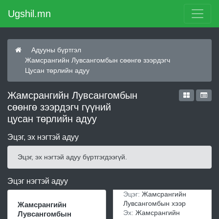
Ugshil.mn
Адууны бүртгэл
Жамсрангийн Лувсангомбын сөөнгө зээрдэгч
Цусан төрлийн адуу
Жамсрангийн Лувсангомбын
сөөнгө зээрдэгч гүүний
цусан төрлийн адуу
Эцэг, эх нэгтэй адуу
Эцэг, эх нэгтэй адуу бүртгэгдээгүй.
Эцэг нэгтэй адуу
Эцэг:
Жамсрангийн
Лувсангомбын хээр
Жамсрангийн
Эх:
Жамсрангийн
Лувсангомбын