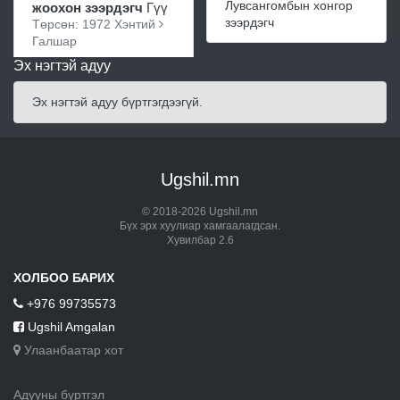
Лувсангомбын хонгор
жоохон зээрдэгч
Гүү
зээрдэгч
Төрсөн: 1972 Хэнтий
Галшар
Эх нэгтэй адуу
Эх нэгтэй адуу бүртгэгдээгүй.
Ugshil.mn
© 2018-2026 Ugshil.mn
Бүх эрх хуулиар хамгаалагдсан.
Хувилбар 2.6
ХОЛБОО БАРИХ
+976 99735573
Ugshil Amgalan
Улаанбаатар хот
Адууны бүртгэл