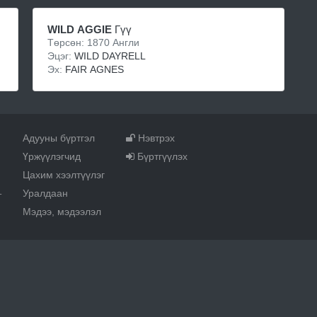
WILD AGGIE
Гүү
Төрсөн: 1870 Англи
Эцэг:
WILD DAYRELL
Эх:
FAIR AGNES
Адууны бүртгэл
Нэвтрэх
Үржүүлэгчид
Бүртгүүлэх
Цахим хээлтүүлэг
Уралдаан
т
Мэдээ, мэдээлэл