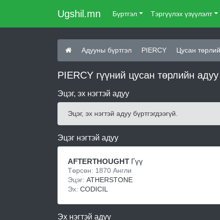
Ugshil.mn
Бүртгэл
Тэргүүлэх үзүүлэлт
Адууны бүртгэл
PIERCY
Цусан төрлий
PIERCY гүүний цусан төрлийн адуу
Эцэг, эх нэгтэй адуу
Эцэг, эх нэгтэй адуу бүртгэгдээгүй.
Эцэг нэгтэй адуу
AFTERTHOUGHT
Гүү
Төрсөн: 1870 Англи
Эцэг:
ATHERSTONE
Эх:
CODICIL
Эх нэгтэй адуу