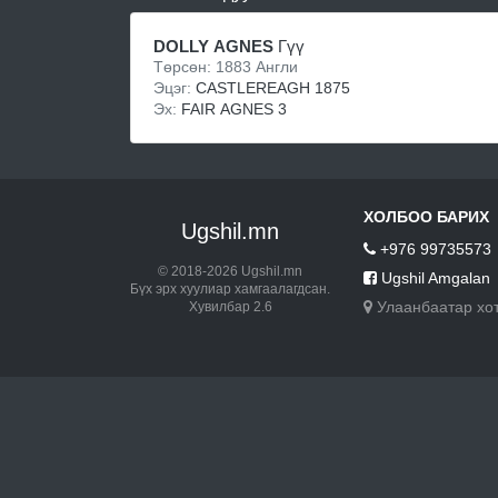
DOLLY AGNES
Гүү
Төрсөн: 1883 Англи
Эцэг:
CASTLEREAGH 1875
Эх:
FAIR AGNES 3
ХОЛБОО БАРИХ
Ugshil.mn
+976 99735573
© 2018-2026 Ugshil.mn
Ugshil Amgalan
Бүх эрх хуулиар хамгаалагдсан.
Улаанбаатар хо
Хувилбар 2.6