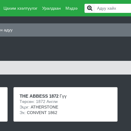
Цахим хээлтүүлэг
Уралдаан
Мэдээ
н адуу
THE ABBESS 1872
Гүү
Төрсөн: 1872 Англи
Эцэг:
ATHERSTONE
Эх:
CONVENT 1862