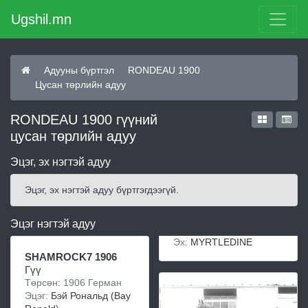
Ugshil.mn
Адууны бүртгэл
RONDEAU 1900
Цусан төрлийн адуу
RONDEAU 1900 гүүний
цусан төрлийн адуу
Эцэг, эх нэгтэй адуу
Эцэг, эх нэгтэй адуу бүртгэгдээгүй.
Эцэг нэгтэй адуу
Эх:
MYRTLEDINE
SHAMROCK7 1906
Гүү
Төрсөн: 1906 Герман
Эцэг:
Бэй Рональд (Bay