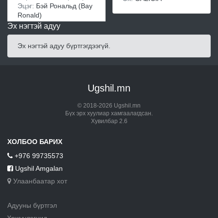
Эцэг:
Бэй Рональд (Bay
Ronald)
Эх нэгтэй адуу
Эх нэгтэй адуу бүртгэгдээгүй.
Ugshil.mn
© 2018-2026 Ugshil.mn
Бүх эрх хуулиар хамгаалагдсан.
Хувилбар 2.6
ХОЛБОО БАРИХ
+976 99735573
Ugshil Amgalan
Улаанбаатар хот
Адууны бүртгэл