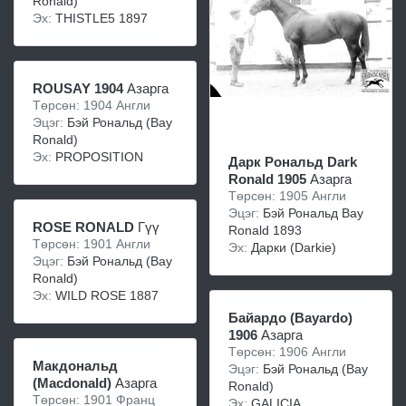
Ronald)
Эх:
THISTLE5 1897
ROUSAY 1904
Азарга
Төрсөн: 1904 Англи
Эцэг:
Бэй Рональд (Bay
Ronald)
Эх:
PROPOSITION
Дарк Рональд Dark
Ronald 1905
Азарга
Төрсөн: 1905 Англи
Эцэг:
Бэй Рональд Bay
ROSE RONALD
Гүү
Ronald 1893
Төрсөн: 1901 Англи
Эх:
Дaрки (Darkie)
Эцэг:
Бэй Рональд (Bay
Ronald)
Эх:
WILD ROSE 1887
Бaйaрдо (Bayardo)
1906
Азарга
Төрсөн: 1906 Англи
Макдональд
Эцэг:
Бэй Рональд (Bay
(Macdonald)
Азарга
Ronald)
Төрсөн: 1901 Франц
Эх:
GALICIA