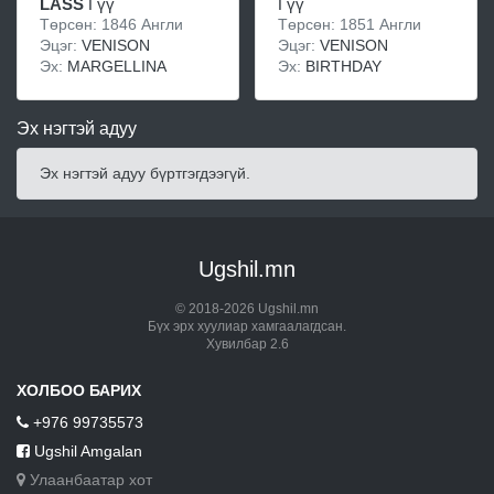
LASS
Гүү
Гүү
Төрсөн: 1846 Англи
Төрсөн: 1851 Англи
Эцэг:
VENISON
Эцэг:
VENISON
Эх:
MARGELLINA
Эх:
BIRTHDAY
Эх нэгтэй адуу
Эх нэгтэй адуу бүртгэгдээгүй.
Ugshil.mn
© 2018-2026 Ugshil.mn
Бүх эрх хуулиар хамгаалагдсан.
Хувилбар 2.6
ХОЛБОО БАРИХ
+976 99735573
Ugshil Amgalan
Улаанбаатар хот