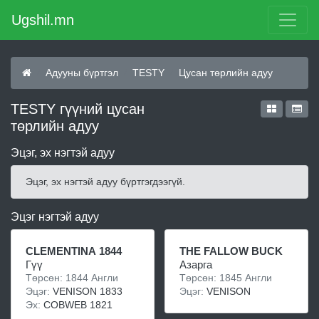
Ugshil.mn
Адууны бүртгэл
TESTY
Цусан төрлийн адуу
TESTY гүүний цусан
төрлийн адуу
Эцэг, эх нэгтэй адуу
Эцэг, эх нэгтэй адуу бүртгэгдээгүй.
Эцэг нэгтэй адуу
CLEMENTINA 1844
THE FALLOW BUCK
Гүү
Азарга
Төрсөн: 1844 Англи
Төрсөн: 1845 Англи
Эцэг:
VENISON 1833
Эцэг:
VENISON
Эх:
COBWEB 1821