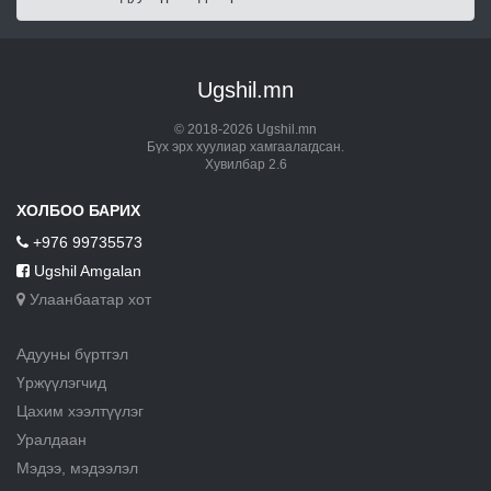
Ugshil.mn
© 2018-2026 Ugshil.mn
Бүх эрх хуулиар хамгаалагдсан.
Хувилбар 2.6
ХОЛБОО БАРИХ
+976 99735573
Ugshil Amgalan
Улаанбаатар хот
Адууны бүртгэл
Үржүүлэгчид
Цахим хээлтүүлэг
Уралдаан
Мэдээ, мэдээлэл