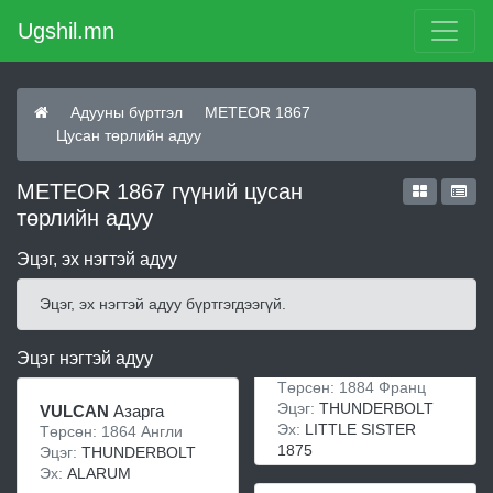
Ugshil.mn
Адууны бүртгэл
METEOR 1867
Цусан төрлийн адуу
METEOR 1867 гүүний цусан
төрлийн адуу
Эцэг, эх нэгтэй адуу
Эцэг, эх нэгтэй адуу бүртгэгдээгүй.
Эцэг нэгтэй адуу
Төрсөн: 1884 Франц
Эцэг:
THUNDERBOLT
VULCAN
Азарга
Эх:
LITTLE SISTER
Төрсөн: 1864 Англи
1875
Эцэг:
THUNDERBOLT
Эх:
ALARUM