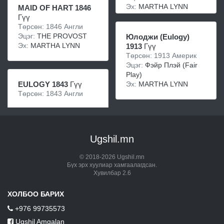
Эх:
MARTHA LYNN
MAID OF HART 1846
Гүү
Төрсөн: 1846 Англи
Эцэг:
THE PROVOST
Юлоджи (Eulogy)
Эх:
MARTHA LYNN
1913
Гүү
Төрсөн: 1913 Америк
Эцэг:
Фэйр Плэй (Fair
Play)
Эх:
MARTHA LYNN
EULOGY 1843
Гүү
Төрсөн: 1843 Англи
Ugshil.mn
© 2018-2026 Ugshil.mn
Бүх эрх хуулиар хамгаалагдсан.
Хувилбар 2.6
ХОЛБОО БАРИХ
+976 99735573
Ugshil Amgalan