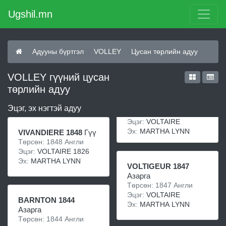
Ugshil.mn
Адууны бүртгэл
VOLLEY
Цусан төрлийн адуу
VOLLEY гүүний цусан
төрлийн адуу
Эцэг, эх нэгтэй адуу
Эцэг:
VOLTAIRE
Эх:
MARTHA LYNN
VIVANDIERE 1848
Гүү
Төрсөн: 1848 Англи
Эцэг:
VOLTAIRE 1826
Эх:
MARTHA LYNN
VOLTIGEUR 1847
Азарга
Төрсөн: 1847 Англи
Эцэг:
VOLTAIRE
BARNTON 1844
Эх:
MARTHA LYNN
Азарга
Төрсөн: 1844 Англи