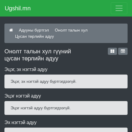
Ugshil.mn
Адууны бүртгэл
Онолт талын хул
Цусан төрлийн адуу
Онолт талын хул гүүний
цусан төрлийн адуу
Эцэг, эх нэгтэй адуу
Эцэг, эх нэгтэй адуу бүртгэгдээгүй.
Эцэг нэгтэй адуу
Эцэг нэгтэй адуу бүртгэгдээгүй.
Эх нэгтэй адуу