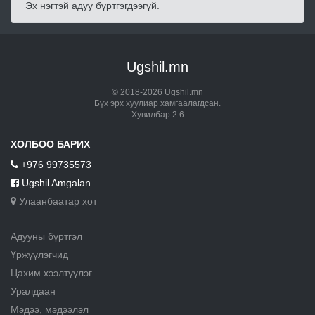
Эх нэгтэй адуу бүртгэгдээгүй.
Ugshil.mn
© 2018-2026 Ugshil.mn
Бүх эрх хуулиар хамгаалагдсан.
Хувилбар 2.6
ХОЛБОО БАРИХ
+976 99735573
Ugshil Amgalan
Улаанбаатар хот
Адууны бүртгэл
Үржүүлэгчид
Цахим хээлтүүлэг
Уралдаан
Мэдээ, мэдээлэл