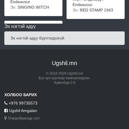
Endeavour
Endeavour
Эх:
SINGING WITCH
Эх:
RED STAMP 1943
Эх нэгтэй адуу
Эх нэгтэй адуу бүртгэгдээгүй.
Ugshil.mn
© 2018-2026 Ugshil.mn
Бүх эрх хуулиар хамгаалагдсан.
Хувилбар 2.6
ХОЛБОО БАРИХ
+976 99735573
Ugshil Amgalan
Улаанбаатар хот