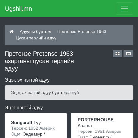
Ugshil.mn
Адууны бүртгэл
Претензе Pretense 1963
Цусан төрлийн адуу
Претензе Pretense 1963
азарганы цусан төрлийн
адуу
Эцэг, эх нэгтэй адуу
Эцэг, эх нэгтэй адуу бүртгэгдээгүй.
Эцэг нэгтэй адуу
PORTERHOUSE
Songcraft
Гүү
Азарга
Төрсөн: 1952 Америк
Төрсөн: 1951 Америк
Эцэг:
Эндеавур /
Эцэг:
Эндеавур /