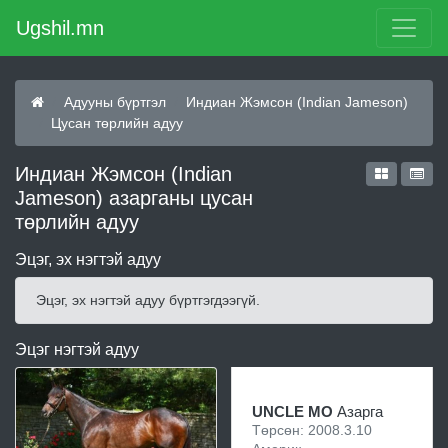
Ugshil.mn
Адууны бүртгэл
Индиан Жэмсон (Indian Jameson)
Цусан төрлийн адуу
Индиан Жэмсон (Indian
Jameson) азарганы цусан
төрлийн адуу
Эцэг, эх нэгтэй адуу
Эцэг, эх нэгтэй адуу бүртгэгдээгүй.
Эцэг нэгтэй адуу
UNCLE MO
Азарга
Төрсөн: 2008.3.10