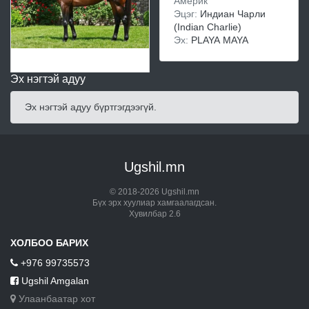
Америк
Эцэг:
Индиан Чарли
(Indian Charlie)
Эх:
PLAYA MAYA
Эх нэгтэй адуу
Эх нэгтэй адуу бүртгэгдээгүй.
Ugshil.mn
© 2018-2026 Ugshil.mn
Бүх эрх хуулиар хамгаалагдсан.
Хувилбар 2.6
ХОЛБОО БАРИХ
+976 99735573
Ugshil Amgalan
Улаанбаатар хот