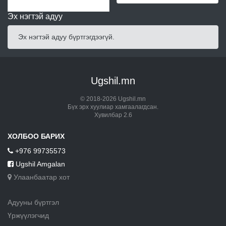
Эх нэгтэй адуу
Эх нэгтэй адуу бүртгэгдээгүй.
Ugshil.mn
© 2018-2026 Ugshil.mn
Бүх эрх хуулиар хамгаалагдсан.
Хувилбар 2.6
ХОЛБОО БАРИХ
+976 99735573
Ugshil Amgalan
Улаанбаатар хот
Адууны бүртгэл
Үржүүлэгчид