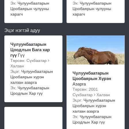
Эх:
Чулуунбаатарын
Эх:
Чулуунбаатарын
Цообаярын чулууны
Цообаярын чулууны
харагч
харагч
Эцэг нэгтэй адуу
Чулуунбаатарын
Цоодлын Бага хар
гүү
Гүү
Төрсөн: Сүхбаатар
Халзан
Эцэг:
Чулуунбаатарын
Чулуунбаатарын
Цообаярын хүрэн
Цообаярын Хүрэн
халзан азарга
Азарга
Эх:
Чулуунбаатарын
Төрсөн: 2001
Цоодлын Хар гүү
Сүхбаатар
Халзан
Эцэг:
Чулуунбаатарын
Цообаярын хүрэн
халзан азарга
Эх:
Чулуунбаатарын
Цоодлын Хар гүү