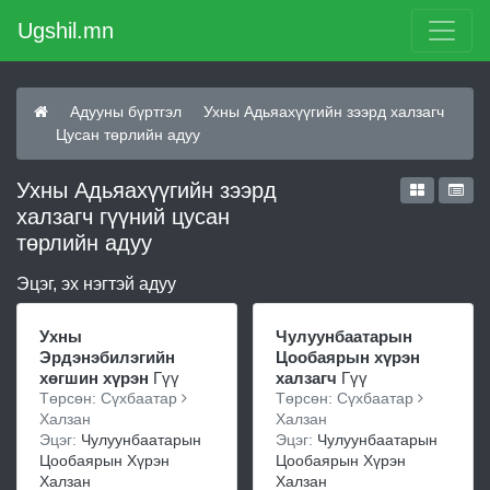
Ugshil.mn
Адууны бүртгэл
Ухны Адьяахүүгийн зээрд халзагч
Цусан төрлийн адуу
Ухны Адьяахүүгийн зээрд
халзагч гүүний цусан
төрлийн адуу
Эцэг, эх нэгтэй адуу
Ухны
Чулуунбаатарын
Эрдэнэбилэгийн
Цообаярын хүрэн
хөгшин хүрэн
Гүү
халзагч
Гүү
Төрсөн: Сүхбаатар
Төрсөн: Сүхбаатар
Халзан
Халзан
Эцэг:
Чулуунбаатарын
Эцэг:
Чулуунбаатарын
Цообаярын Хүрэн
Цообаярын Хүрэн
Халзан
Халзан