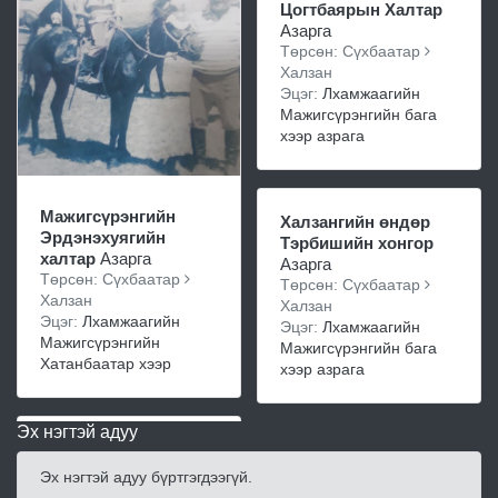
Цогтбаярын Халтар
Азарга
Төрсөн: Сүхбаатар
Халзан
Эцэг:
Лхамжаагийн
Мажигсүрэнгийн бага
хээр азрага
Мажигсүрэнгийн
Халзангийн өндөр
Эрдэнэхуягийн
Тэрбишийн хонгор
халтар
Азарга
Азарга
Төрсөн: Сүхбаатар
Төрсөн: Сүхбаатар
Халзан
Халзан
Эцэг:
Лхамжаагийн
Эцэг:
Лхамжаагийн
Мажигсүрэнгийн
Мажигсүрэнгийн бага
Хатанбаатар хээр
хээр азрага
Эх нэгтэй адуу
Эх нэгтэй адуу бүртгэгдээгүй.