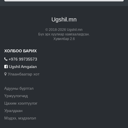
Ugshil.mn
© 2018-2026 Ugshil.mn
Бүх эрх хуулиар хамгаалагдсан.
Хувилбар 2.6
ХОЛБОО БАРИХ
+976 99735573
Ugshil Amgalan
Улаанбаатар хот
Адууны бүртгэл
Үржүүлэгчид
Цахим хээлтүүлэг
Уралдаан
Мэдээ, мэдээлэл