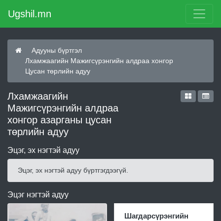
Ugshil.mn
Адууны бүртгэл
Лхамжаагийн Мажигсүрэнгийн алдраа хонгор
Цусан төрлийн адуу
Лхамжаагийн
Мажигсүрэнгийн алдраа
хонгор азарганы цусан
төрлийн адуу
Эцэг, эх нэгтэй адуу
Эцэг, эх нэгтэй адуу бүртгэгдээгүй.
Эцэг нэгтэй адуу
Шагдарсүрэнгийн