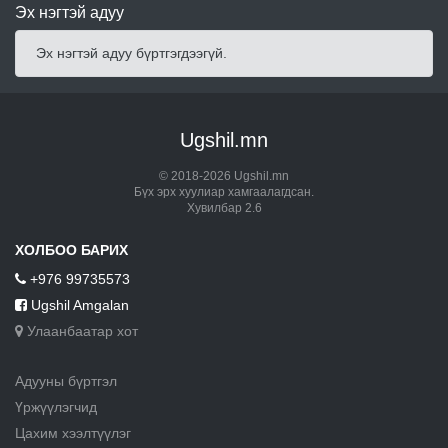
Эх нэгтэй адуу
Эх нэгтэй адуу бүртгэгдээгүй.
Ugshil.mn
© 2018-2026 Ugshil.mn
Бүх эрх хуулиар хамгаалагдсан.
Хувилбар 2.6
ХОЛБОО БАРИХ
+976 99735573
Ugshil Amgalan
Улаанбаатар хот
Адууны бүртгэл
Үржүүлэгчид
Цахим хээлтүүлэг