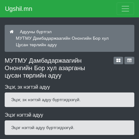
Ugshil.mn
Адууны бүртгэл
МУТМУ Дамбадаржаагийн Ононгийн Бор хул
Цусан төрлийн адуу
МУТМУ Дамбадаржаагийн
Ононгийн Бор хул азарганы
цусан төрлийн адуу
Эцэг, эх нэгтэй адуу
Эцэг, эх нэгтэй адуу бүртгэгдээгүй.
Эцэг нэгтэй адуу
Эцэг нэгтэй адуу бүртгэгдээгүй.