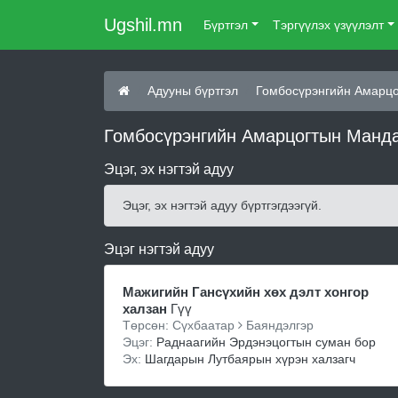
Ugshil.mn
Бүртгэл
Тэргүүлэх үзүүлэлт
Адууны бүртгэл
Гомбосүрэнгийн Амарцо
Гомбосүрэнгийн Амарцогтын Мандах
Эцэг, эх нэгтэй адуу
Эцэг, эх нэгтэй адуу бүртгэгдээгүй.
Эцэг нэгтэй адуу
Мажигийн Гансүхийн хөх дэлт хонгор
халзан
Гүү
Төрсөн: Сүхбаатар
Баяндэлгэр
Эцэг:
Раднаагийн Эрдэнэцогтын суман бор
Эх:
Шагдарын Лутбаярын хүрэн халзагч