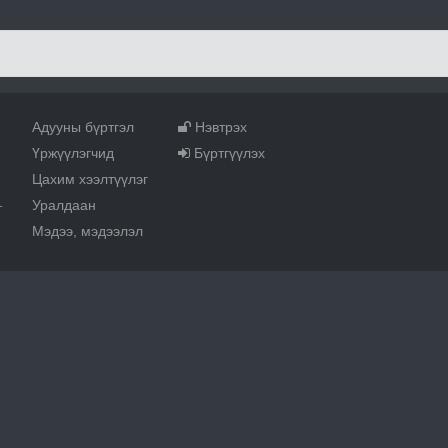
Адууны бүртгэл
Нэвтрэх
Үржүүлэгчид
Бүртгүүлэх
Цахим хээлтүүлэг
Уралдаан
т
Мэдээ, мэдээлэл