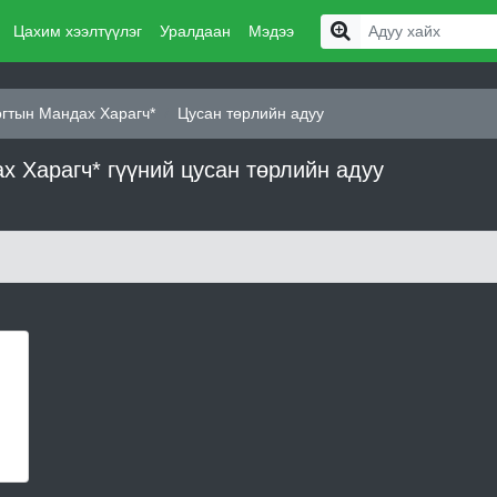
Цахим хээлтүүлэг
Уралдаан
Мэдээ
гтын Мандах Харагч*
Цусан төрлийн адуу
 Харагч* гүүний цусан төрлийн адуу