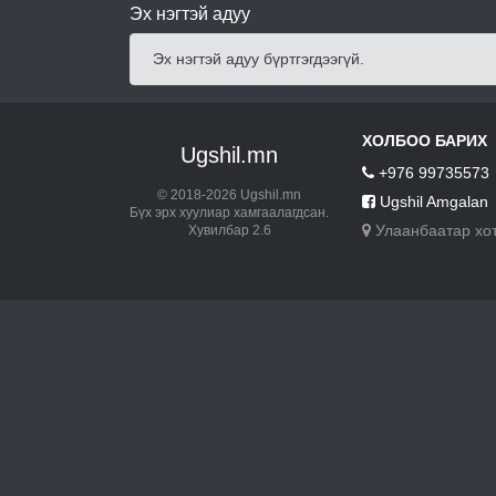
Эх нэгтэй адуу
Эх нэгтэй адуу бүртгэгдээгүй.
ХОЛБОО БАРИХ
Ugshil.mn
+976 99735573
© 2018-2026 Ugshil.mn
Ugshil Amgalan
Бүх эрх хуулиар хамгаалагдсан.
Улаанбаатар хо
Хувилбар 2.6