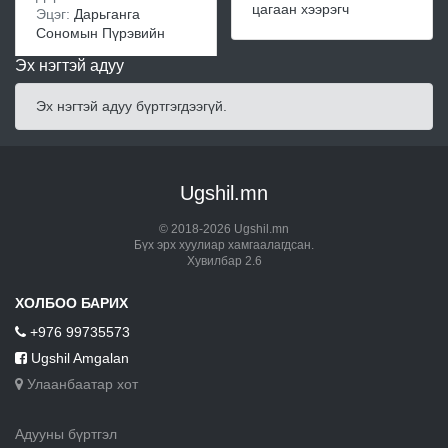
цагаан хээрэгч
Эцэг:
Дарьганга
Сономын Пүрэвийн
Эх нэгтэй адуу
Эх нэгтэй адуу бүртгэгдээгүй.
Ugshil.mn
© 2018-2026 Ugshil.mn
Бүх эрх хуулиар хамгаалагдсан.
Хувилбар 2.6
ХОЛБОО БАРИХ
+976 99735573
Ugshil Amgalan
Улаанбаатар хот
Адууны бүртгэл