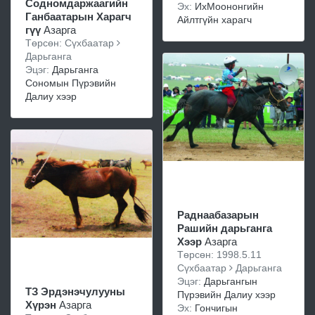
Содномдаржаагийн
Эх:
ИхМоононгийн
Ганбаатарын Харагч
Айлтгүйн харагч
гүү
Азарга
Төрсөн: Сүхбаатар
Дарьганга
Эцэг:
Дарьганга
Сономын Пүрэвийн
Далиу хээр
Раднаабазарын
Рашийн дарьганга
Хээр
Азарга
Төрсөн: 1998.5.11
Сүхбаатар
Дарьганга
Эцэг:
Дарьгангын
ТЗ Эрдэнэчулууны
Пүрэвийн Далиу хээр
Хүрэн
Азарга
Эх:
Гончигын