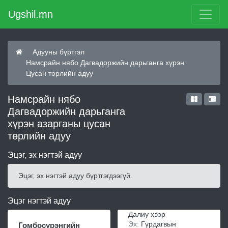
Ugshil.mn
Адууны бүртгэл
Намсрайн нябо Дагвадоржийн дарьганга хүрэн
Цусан төрлийн адуу
Намсрайн нябо
Дагвадоржийн дарьганга
хүрэн азарганы цусан
төрлийн адуу
Эцэг, эх нэгтэй адуу
Эцэг, эх нэгтэй адуу бүртгэгдээгүй.
Эцэг нэгтэй адуу
Далиу хээр
Эх:
Гүрдагвын
Гомбосүрэнгийн