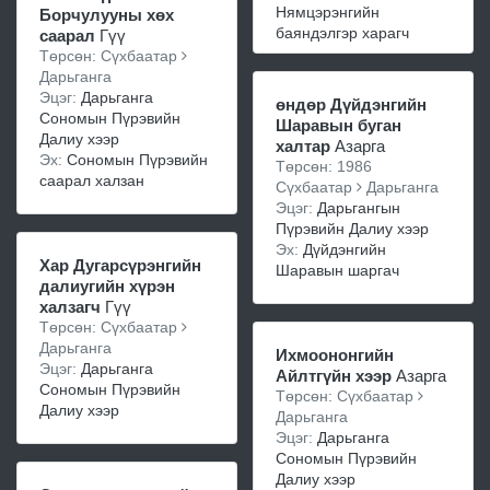
Нямцэрэнгийн
Борчулууны хөх
баяндэлгэр харагч
саарал
Гүү
Төрсөн: Сүхбаатар
Дарьганга
Эцэг:
Дарьганга
өндөр Дүйдэнгийн
Сономын Пүрэвийн
Шаравын буган
Далиу хээр
халтар
Азарга
Эх:
Сономын Пүрэвийн
Төрсөн: 1986
саарал халзан
Сүхбаатар
Дарьганга
Эцэг:
Дарьгангын
Пүрэвийн Далиу хээр
Эх:
Дүйдэнгийн
Хар Дугарсүрэнгийн
Шаравын шаргач
далиугийн хүрэн
халзагч
Гүү
Төрсөн: Сүхбаатар
Дарьганга
Ихмоононгийн
Эцэг:
Дарьганга
Айлтгүйн хээр
Азарга
Сономын Пүрэвийн
Төрсөн: Сүхбаатар
Далиу хээр
Дарьганга
Эцэг:
Дарьганга
Сономын Пүрэвийн
Далиу хээр