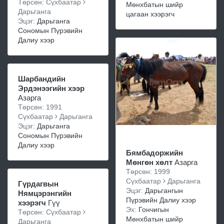
Төрсөн: Сүхбаатар
Мөнхбатын шийр
Дарьганга
цагаан хээрэгч
Эцэг:
Дарьганга
Сономын Пүрэвийн
Далиу хээр
Шарбандийн
Эрдэнээгийн хээр
Азарга
Төрсөн: 1991
Сүхбаатар
Дарьганга
Эцэг:
Дарьганга
Сономын Пүрэвийн
Далиу хээр
Бямбадоржийн
Мөнгөн хөлт
Азарга
Төрсөн: 1999
Сүхбаатар
Дарьганга
Гүрдагвын
Эцэг:
Дарьгангын
Нямцэрэнгийн
Пүрэвийн Далиу хээр
хээрэгч
Гүү
Эх:
Гончигын
Төрсөн: Сүхбаатар
Мөнхбатын шийр
Дарьганга