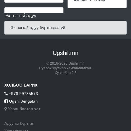
Эх нэгтэй адуу
Эх нэгтэй адуу бүртгэгдээгүй.
Ugshil.mn
© 2018-2026 Ugshil.mn
Бүх эрх хуулиар хамгаалагдсан.
Хувилбар 2.6
ХОЛБОО БАРИХ
+976 99735573
Ugshil Amgalan
Улаанбаатар хот
Адууны бүртгэл