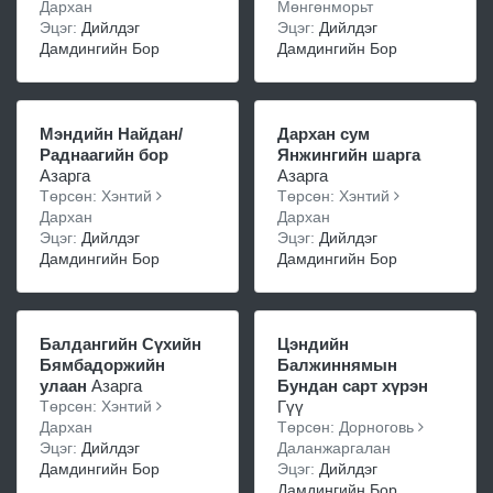
Дархан
Мөнгөнморьт
Эцэг:
Дийлдэг
Эцэг:
Дийлдэг
Дамдингийн Бор
Дамдингийн Бор
Мэндийн Найдан/
Дархан сум
Раднаагийн бор
Янжингийн шарга
Азарга
Азарга
Төрсөн: Хэнтий
Төрсөн: Хэнтий
Дархан
Дархан
Эцэг:
Дийлдэг
Эцэг:
Дийлдэг
Дамдингийн Бор
Дамдингийн Бор
Балдангийн Сүхийн
Цэндийн
Бямбадоржийн
Балжиннямын
улаан
Азарга
Бундан сарт хүрэн
Төрсөн: Хэнтий
Гүү
Дархан
Төрсөн: Дорноговь
Эцэг:
Дийлдэг
Даланжаргалан
Дамдингийн Бор
Эцэг:
Дийлдэг
Дамдингийн Бор