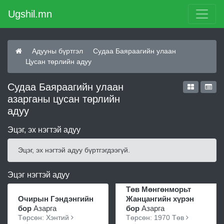
Ugshil.mn
Адууны бүртгэл
Судаа Баяраагийн улаан
Цусан төрлийн адуу
Судаа Баяраагийн улаан
азарганы цусан төрлийн
адуу
Эцэг, эх нэгтэй адуу
Эцэг, эх нэгтэй адуу бүртгэгдээгүй.
Эцэг нэгтэй адуу
Төв Мөнгөнморьт
Очирын Гэндэнгийн
Жанцангийн хүрэн
бор
Азарга
бор
Азарга
Төрсөн: Хэнтий
Төрсөн: 1970 Төв