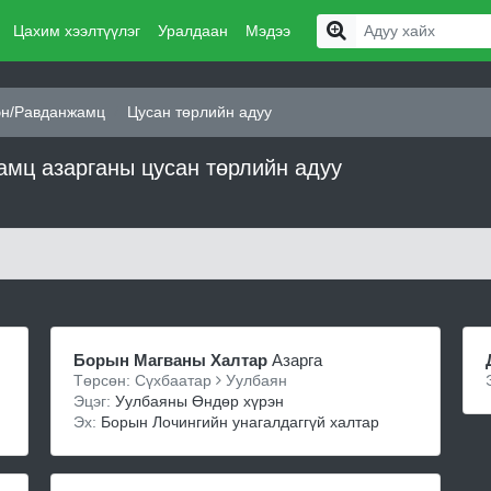
Цахим хээлтүүлэг
Уралдаан
Мэдээ
эн/Равданжамц
Цусан төрлийн адуу
амц азарганы цусан төрлийн адуу
Борын Магваны Халтар
Азарга
Төрсөн: Сүхбаатар
Уулбаян
Эцэг:
Уулбаяны Өндөр хүрэн
Эх:
Борын Лочингийн унагалдаггүй халтар