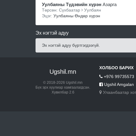
Уулбаяны Түдэвийн хүрэн
Азарга
Төрсөн: Сүхбаатар
Уулбаян
Эцэг:
Уулбаяны Өндөр хүрэн
Эх нэгтэй адуу
Эх нэгтэй адуу бүртгэгдээгүй.
ХОЛБОО БАРИХ
Ugshil.mn
+976 99735573
© 2018-2026 Ugshil.mn
Ugshil Amgalan
Бүх эрх хуулиар хамгаалагдсан.
Улаанбаатар хо
Хувилбар 2.6