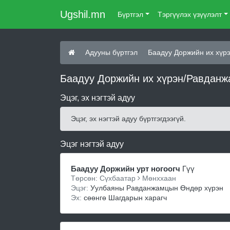
Ugshil.mn
Бүртгэл
Тэргүүлэх үзүүлэлт
Адууны бүртгэл
Баадуу Доржийн их хүр
Баадуу Доржийн их хүрэн/Равданж
Эцэг, эх нэгтэй адуу
Эцэг, эх нэгтэй адуу бүртгэгдээгүй.
Эцэг нэгтэй адуу
Баадуу Доржийн урт ногоогч
Гүү
Төрсөн: Сүхбаатар
Мөнххаан
Эцэг:
Уулбаяны Равданжамцын Өндөр хүрэн
Эх:
сөөнгө Шагдарын харагч