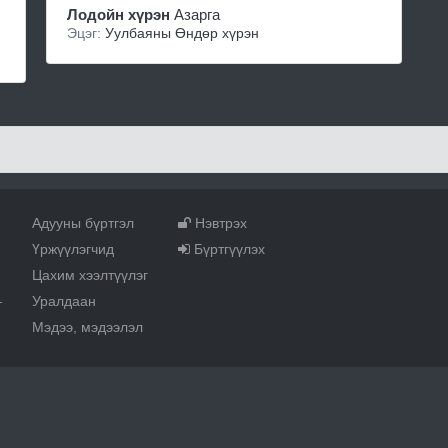
Лодойн хүрэн
Азарга
Эцэг:
Уулбаяны Өндөр хүрэн
Адууны бүртгэл
Нэвтрэх
Үржүүлэгчид
Бүртгүүлэх
Цахим хээлтүүлэг
Уралдаан
т
Мэдээ, мэдээлэл