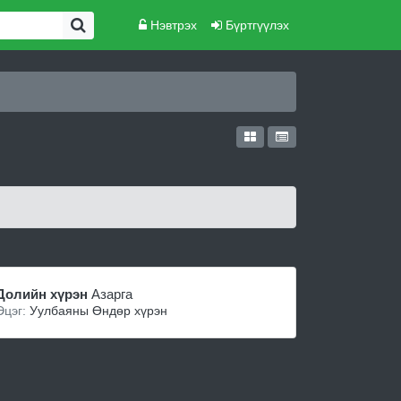
Нэвтрэх
Бүртгүүлэх
Долийн хүрэн
Азарга
Эцэг:
Уулбаяны Өндөр хүрэн