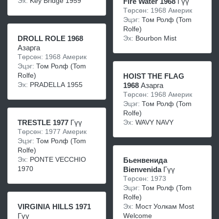
Эх:
Key Bridge 1959
Fire Water 1968
Гүү
Төрсөн: 1968 Америк
Эцэг:
Том Ролф (Tom
Rolfe)
Эх:
Bourbon Mist
DROLL ROLE 1968
Азарга
Төрсөн: 1968 Америк
Эцэг:
Том Ролф (Tom
Rolfe)
HOIST THE FLAG
Эх:
PRADELLA 1955
1968
Азарга
Төрсөн: 1968 Америк
Эцэг:
Том Ролф (Tom
Rolfe)
Эх:
WAVY NAVY
TRESTLE 1977
Гүү
Төрсөн: 1977 Америк
Эцэг:
Том Ролф (Tom
Rolfe)
Эх:
PONTE VECCHIO
Бьенвенида
1970
Bienvenida
Гүү
Төрсөн: 1973
Эцэг:
Том Ролф (Tom
Rolfe)
Эх:
Мост Уолкам Most
VIRGINIA HILLS 1971
Welcome
Гүү