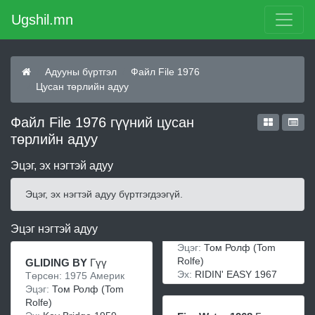
Ugshil.mn
Адууны бүртгэл
Файл File 1976
Цусан төрлийн адуу
Файл File 1976 гүүний цусан
төрлийн адуу
Эцэг, эх нэгтэй адуу
Эцэг, эх нэгтэй адуу бүртгэгдээгүй.
Эцэг нэгтэй адуу
Эцэг:
Том Ролф (Tom
Rolfe)
GLIDING BY
Гүү
Эх:
RIDIN' EASY 1967
Төрсөн: 1975 Америк
Эцэг:
Том Ролф (Tom
Rolfe)