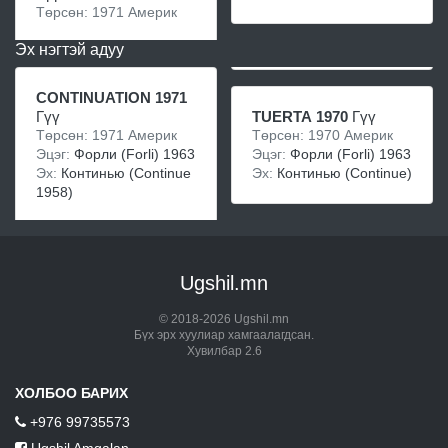
Төрсөн: 1971 Америк
Эх нэгтэй адуу
CONTINUATION 1971
Гүү
TUERTA 1970
Гүү
Төрсөн: 1971 Америк
Төрсөн: 1970 Америк
Эцэг:
Форли (Forli) 1963
Эцэг:
Форли (Forli) 1963
Эх:
Континью (Continue
Эх:
Континью (Continue)
1958)
Ugshil.mn
© 2018-2026 Ugshil.mn
Бүх эрх хуулиар хамгаалагдсан.
Хувилбар 2.6
ХОЛБОО БАРИХ
+976 99735573
Ugshil Amgalan