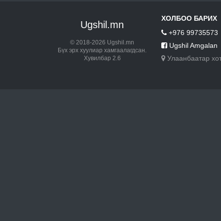
ХОЛБОО БАРИХ
Ugshil.mn
+976 99735573
© 2018-2026 Ugshil.mn
Ugshil Amgalan
Бүх эрх хуулиар хамгаалагдсан.
Улаанбаатар хо
Хувилбар 2.6