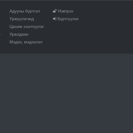
Адууны бүртгэл
Нэвтрэх
Үржүүлэгчид
Бүртгүүлэх
Цахим хээлтүүлэг
Уралдаан
т
Мэдээ, мэдээлэл