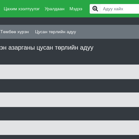
Цахим хээлтүүлэг
Уралдаан
Мэдээ
 Төмбөө хүрэн
Цусан төрлийн адуу
эн азарганы цусан төрлийн адуу