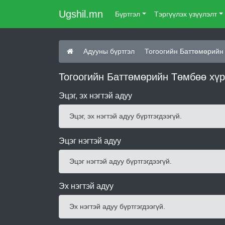
Ugshil.mn
Бүртгэл
Тэргүүлэх үзүүлэлт
Адууны бүртгэл
Тогоогийн Баттөмөрийн
Тогоогийн Баттөмөрийн Төмбөө хүр
Эцэг, эх нэгтэй адуу
Эцэг, эх нэгтэй адуу бүртгэгдээгүй.
Эцэг нэгтэй адуу
Эцэг нэгтэй адуу бүртгэгдээгүй.
Эх нэгтэй адуу
Эх нэгтэй адуу бүртгэгдээгүй.