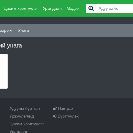
Цахим хээлтүүлэг
Уралдаан
Мэдээ
ээрэгч
Унага
ий унага
а
Адууны бүртгэл
Нэвтрэх
Үржүүлэгчид
Бүртгүүлэх
Цахим хээлтүүлэг
Уралдаан
т