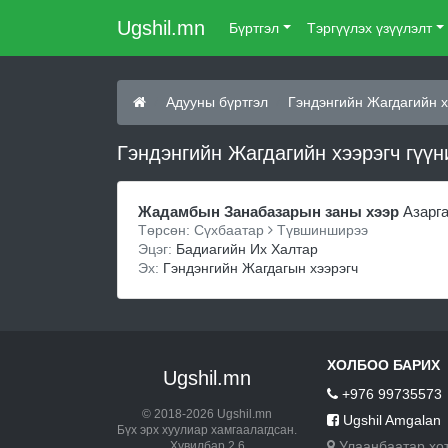
Ugshil.mn
Бүртгэл
Тэргүүлэх үзүүлэлт
Адууны бүртгэл
Гэндэнгийн Жагдагийн х
Гэндэнгийн Жагдагийн хээрэгч гүүн
Жадамбын Занабазарын заны хээр
Азарг
Төрсөн: Сүхбаатар
Түвшинширээ
Эцэг:
Бадиагийн Их Халтар
Эх:
Гэндэнгийн Жагдагын хээрэгч
ХОЛБОО БАРИХ
Ugshil.mn
+976 99735573
© 2018-2026 Ugshil.mn
Ugshil Amgalan
Бүх эрх хуулиар хамгаалагдсан.
Улаанбаатар хо
Хувилбар 2.6