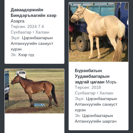
Даваадоржийн
Биндэръяагийн хээр
Азарга
Төрсөн: 2024.7.4
Сүхбаатар
Халзан
Эцэг:
Цэрэнбаатарын
Алтанхүүгийн сахиуст
хүрэн
Эх:
Хээр гүү
Бүрэнбатын
Уудамбаатарын
задгай цагаан
Морь
Төрсөн: 2018
Сүхбаатар
Халзан
Эцэг:
Цэрэнбаатарын
Алтанхүүгийн сахиуст
хүрэн
Эх:
Цэрэнбаатарын
Алтанхүүгийн шаргач