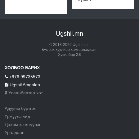
Ugshil.mn
© 2018-2026 Ugshil.mn
Бүх эрх хуулиар хамгаалагдсан.
Хувилбар 2.6
ХОЛБОО БАРИХ
+976 99735573
Ugshil Amgalan
Улаанбаатар хот
Адууны бүртгэл
Үржүүлэгчид
Цахим хээлтүүлэг
Уралдаан