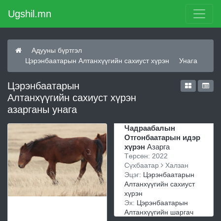
Ugshil.mn
Адууны бүртгэл
Цэрэнбаатарын Алтанхүүгийн сахиуст хүрэн
Унага
Цэрэнбаатарын
Алтанхүүгийн сахиуст хүрэн
азарганы унага
Чадраабалын
Отгонбаатарын идэр
хүрэн
Азарга
Төрсөн: 2022
Сүхбаатар
Халзан
Эцэг:
Цэрэнбаатарын
Алтанхүүгийн сахиуст
хүрэн
Эх:
Цэрэнбаатарын
Алтанхүүгийн шаргач