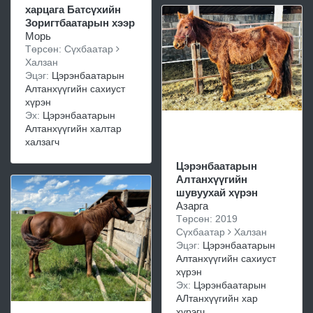
харцага Батсүхийн
Зоригтбаатарын хээр
Морь
Төрсөн: Сүхбаатар
Халзан
Эцэг:
Цэрэнбаатарын
Алтанхүүгийн сахиуст
хүрэн
Эх:
Цэрэнбаатарын
Алтанхүүгийн халтар
халзагч
Цэрэнбаатарын
Алтанхүүгийн
шувуухай хүрэн
Азарга
Төрсөн: 2019
Сүхбаатар
Халзан
Эцэг:
Цэрэнбаатарын
Алтанхүүгийн сахиуст
хүрэн
Эх:
Цэрэнбаатарын
АЛтанхүүгийн хар
хүрэгч