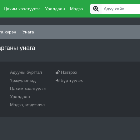
Цахим хээлтүүлэг
Уралдаан
Мэдээ
а хүрэн
Унага
рганы унага
Адууны бүртгэл
Нэвтрэх
Үржүүлэгчид
Бүртгүүлэх
Цахим хээлтүүлэг
Уралдаан
т
Мэдээ, мэдээлэл