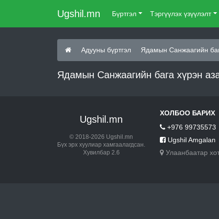
Ugshil.mn
Бүртгэл
Тэргүүлэх үзүүлэлт
Адууны бүртгэл
Ядамын Санжаагийн баг
Ядамын Санжаагийн бага хүрэн аза
ХОЛБОО БАРИХ
Ugshil.mn
+976 99735573
© 2018-2026 Ugshil.mn
Ugshil Amgalan
Бүх эрх хуулиар хамгаалагдсан.
Улаанбаатар хо
Хувилбар 2.6