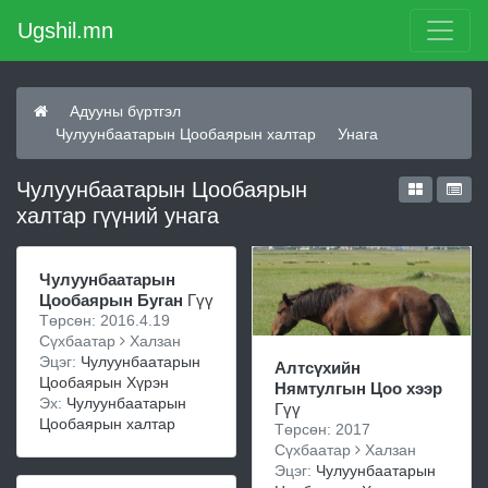
Ugshil.mn
Адууны бүртгэл
Чулуунбаатарын Цообаярын халтар
Унага
Чулуунбаатарын Цообаярын
халтар гүүний унага
Чулуунбаатарын
Цообаярын Буган
Гүү
Төрсөн: 2016.4.19
Сүхбаатар
Халзан
Эцэг:
Чулуунбаатарын
Алтсүхийн
Цообаярын Хүрэн
Нямтулгын Цоо хээр
Эх:
Чулуунбаатарын
Гүү
Цообаярын халтар
Төрсөн: 2017
Сүхбаатар
Халзан
Эцэг:
Чулуунбаатарын