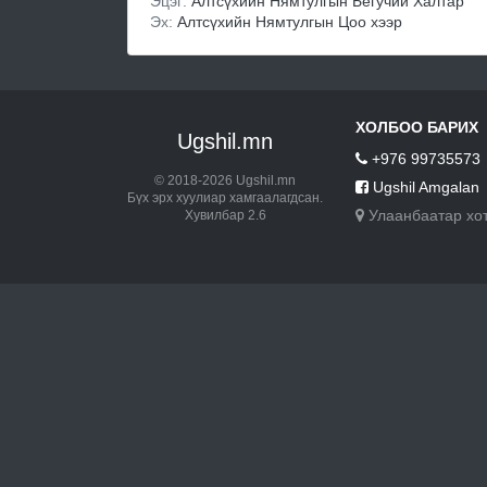
Эцэг:
Алтсүхийн Нямтулгын Бегучий Халтар
Эх:
Алтсүхийн Нямтулгын Цоо хээр
ХОЛБОО БАРИХ
Ugshil.mn
+976 99735573
© 2018-2026 Ugshil.mn
Ugshil Amgalan
Бүх эрх хуулиар хамгаалагдсан.
Улаанбаатар хо
Хувилбар 2.6