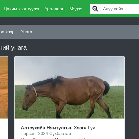
Цахим хээлтүүлэг
Уралдаан
Мэдээ
оо хээр
Унага
ний унага
Алтсүхийн Нямтулгын Хээгч
Гүү
Төрсөн: 2024 Сүхбаатар