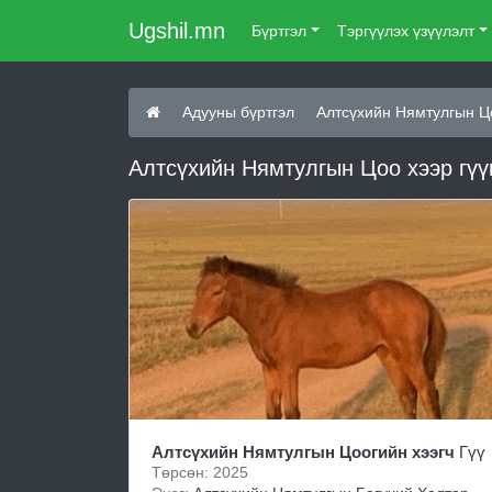
Ugshil.mn
Бүртгэл
Тэргүүлэх үзүүлэлт
Адууны бүртгэл
Алтсүхийн Нямтулгын Ц
Алтсүхийн Нямтулгын Цоо хээр гүү
Алтсүхийн Нямтулгын Цоогийн хээгч
Гүү
Төрсөн: 2025