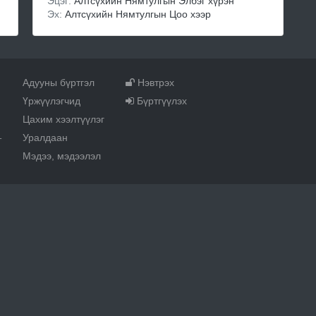
Эцэг:
Алтсүхийн Нямтулгын Элбэг хүрэн
Эх:
Алтсүхийн Нямтулгын Цоо хээр
Адууны бүртгэл
Нэвтрэх
Үржүүлэгчид
Бүртгүүлэх
Цахим хээлтүүлэг
Уралдаан
т
Мэдээ, мэдээлэл