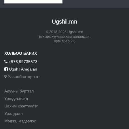
Ugshil.mn
© 2018-2026 Ugshil.mn
Бүх эрх хуулиар хамгаалагдсан.
Хувилбар 2.6
ХОЛБОО БАРИХ
+976 99735573
Ugshil Amgalan
Улаанбаатар хот
Адууны бүртгэл
Үржүүлэгчид
Цахим хээлтүүлэг
Уралдаан
Мэдээ, мэдээлэл