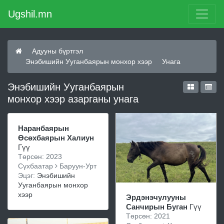
Ugshil.mn
Адууны бүртгэл
Энэбишийн Ууганбаярын монхор хээр
Унага
Энэбишийн Ууганбаярын
монхор хээр азарганы унага
Наранбаярын
Өсөхбаярын Халиун
Гүү
Төрсөн: 2023
Сүхбаатар
Баруун-Урт
Эцэг:
Энэбишийн
Ууганбаярын монхор
хээр
Эрдэнэчулууны
Санчирын Буган
Гүү
Төрсөн: 2021