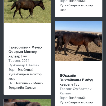
Эцэг:
Энэбишийн
Ууганбаярын монхор
хээр
Ганзоригийн Мөнх-
Очирын Монхор
халтар
Гүү
Төрсөн: 2024
Сүхбаатар
Халзан
Эцэг:
Энэбишийн
Ууганбаярын монхор
ДОржийн
хээр
Энхтайваны Ембүү
Эх:
Энэбишийн Мөнх-
хээрэгч
Гүү
Эрдэнийн Халиун
Төрсөн: Сүхбаатар
Халзан
Эцэг:
Энэбишийн
Ууганбаярын монхор