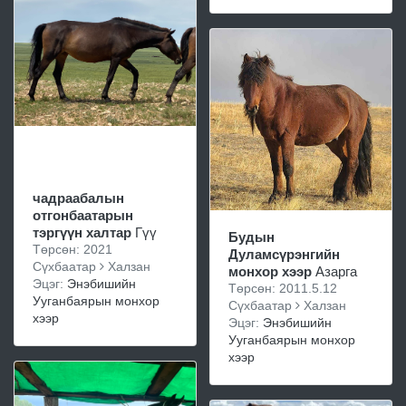
чадраабалын
отгонбаатарын
тэргүүн халтар
Гүү
Будын
Төрсөн: 2021
Дуламсүрэнгийн
Сүхбаатар
Халзан
монхор хээр
Азарга
Эцэг:
Энэбишийн
Төрсөн: 2011.5.12
Ууганбаярын монхор
Сүхбаатар
Халзан
хээр
Эцэг:
Энэбишийн
Ууганбаярын монхор
хээр