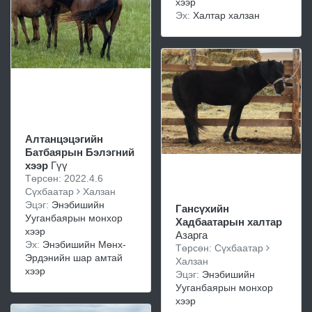
хээр
Эх:
Халтар халзан
Алтанцэцэгийн
Батбаярын Бэлэгний
хээр
Гүү
Төрсөн: 2022.4.6
Сүхбаатар
Халзан
Эцэг:
Энэбишийн
Гансүхийн
Ууганбаярын монхор
Хадбаатарын халтар
хээр
Азарга
Эх:
Энэбишийн Мөнх-
Төрсөн: Сүхбаатар
Эрдэнийн шар амтай
Халзан
хээр
Эцэг:
Энэбишийн
Ууганбаярын монхор
хээр