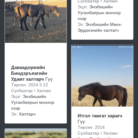
Сүхбаатар
Халзан
Эцэг:
Энэбишийн
Ууганбаярын монхор
хээр
Эх:
Энэбишийн Мөнх-
Эрдэнэнийн халтагч
Даваадоржийн
Биндэръяагийн
Удамт халтарч
Гүү
Төрсөн: 2024.5.22
Сүхбаатар
Халзан
Эцэг:
Энэбишийн
Ууганбаярын монхор
хээр
Эх:
Халтарч
Итгэл тамгат харагч
Гүү
Төрсөн: 2014
Сүхбаатар
Халзан