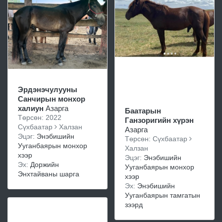
Эрдэнэчулууны
Санчирын монхор
халиун
Азарга
Баатарын
Төрсөн: 2022
Ганзоригийн хүрэн
Сүхбаатар
Халзан
Азарга
Эцэг:
Энэбишийн
Төрсөн: Сүхбаатар
Ууганбаярын монхор
Халзан
хээр
Эцэг:
Энэбишийн
Эх:
Доржийн
Ууганбаярын монхор
Энхтайваны шарга
хээр
Эх:
Энэбишийн
Ууганбаярын тамгатын
зээрд