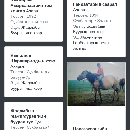
Ганбаатарын саарал
Амарсанаагийн том
Азарга
хонгор
Азарга
Төрсөн: 1994
Төрсөн: 1992
Сүхбаатар
Халзан
Сүхбаатар
Халзан
Эцэг:
Жадамбын
Эцэг:
Жадамбын
Буурын ява хээр
Буурын ява хээр
Эх:
Жажингийн
Ганбаатарын асгат
халтар
Ямпилын
Шараварилдын хээр
Азарга
Төрсөн: Сүхбаатар
Баруун-Урт
Эцэг:
Жадамбын
Буурын ява хээр
Жадамбын
Мажигсүрэнгийн
буурал гүү
Гүү
Төрсөн: Сүхбаатар
Цэвэгсүрэнгийн