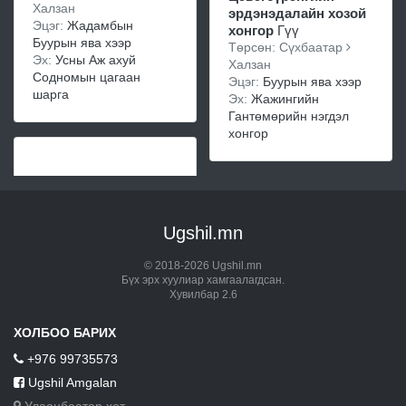
Халзан
эрдэнэдалайн хозой
Эцэг:
Жадамбын
хонгор
Гүү
Буурын ява хээр
Төрсөн: Сүхбаатар
Эх:
Усны Аж ахуй
Халзан
Содномын цагаан
Эцэг:
Буурын ява хээр
шарга
Эх:
Жажингийн
Гантөмөрийн нэгдэл
хонгор
Ugshil.mn
© 2018-2026 Ugshil.mn
Бүх эрх хуулиар хамгаалагдсан.
Хувилбар 2.6
ХОЛБОО БАРИХ
+976 99735573
Ugshil Amgalan
Улаанбаатар хот