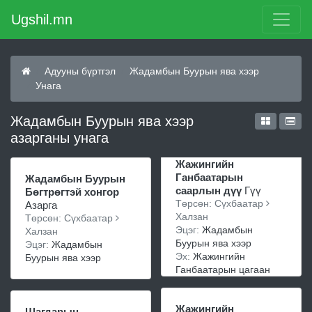
Ugshil.mn
Адууны бүртгэл
Жадамбын Буурын ява хээр
Унага
Жадамбын Буурын ява хээр
азарганы унага
Жажингийн
Ганбаатарын
Жадамбын Буурын
саарлын дүү
Гүү
Бөгтрөгтэй хонгор
Төрсөн: Сүхбаатар
Азарга
Халзан
Төрсөн: Сүхбаатар
Эцэг:
Жадамбын
Халзан
Буурын ява хээр
Эцэг:
Жадамбын
Эх:
Жажингийн
Буурын ява хээр
Ганбаатарын цагаан
Жажингийн
Шагдарын