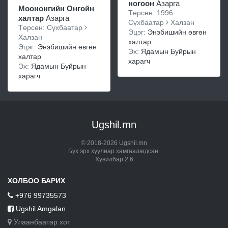
ногоон
Азарга
Моононгийн Онгойн
Төрсөн: 1996
халтар
Азарга
Сүхбаатар
Халзан
Төрсөн: Сүхбаатар
Эцэг:
Энэбишийн өвгөн
Халзан
халтар
Эцэг:
Энэбишийн өвгөн
Эх:
Ядамын Буйрын
халтар
харагч
Эх:
Ядамын Буйрын
харагч
Ugshil.mn
© 2018-2026 Ugshil.mn
Бүх эрх хуулиар хамгаалагдсан.
Хувилбар 2.6
ХОЛБОО БАРИХ
+976 99735573
Ugshil Amgalan
Улаанбаатар хот