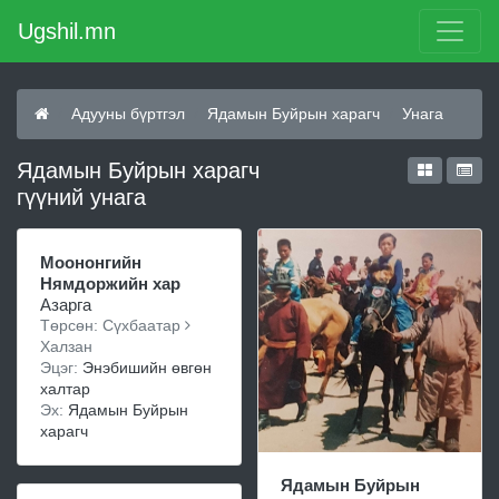
Ugshil.mn
Адууны бүртгэл
Ядамын Буйрын харагч
Унага
Ядамын Буйрын харагч
гүүний унага
Моононгийн
Нямдоржийн хар
Азарга
Төрсөн: Сүхбаатар
Халзан
Эцэг:
Энэбишийн өвгөн
халтар
Эх:
Ядамын Буйрын
харагч
Ядамын Буйрын