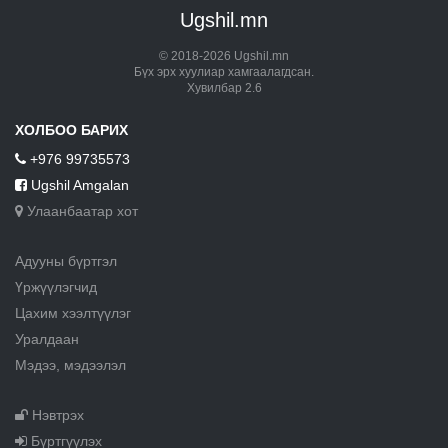
Ugshil.mn
© 2018-2026 Ugshil.mn
Бүх эрх хуулиар хамгаалагдсан.
Хувилбар 2.6
ХОЛБОО БАРИХ
+976 99735573
Ugshil Amgalan
Улаанбаатар хот
Адууны бүртгэл
Үржүүлэгчид
Цахим хээлтүүлэг
Уралдаан
Мэдээ, мэдээлэл
Нэвтрэх
Бүртгүүлэх