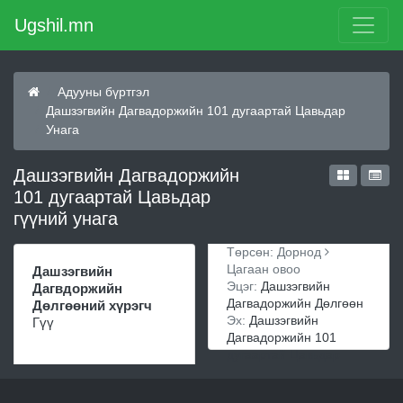
Ugshil.mn
Адууны бүртгэл
Дашзэгвийн Дагвадоржийн 101 дугаартай Цавьдар
Унага
Дашзэгвийн Дагвадоржийн
101 дугаартай Цавьдар
гүүний унага
Төрсөн: Дорнод
Цагаан овоо
Дашзэгвийн
Эцэг:
Дашзэгвийн
Дагвдоржийн
Дагвадоржийн Дөлгөөн
Дөлгөөний хүрэгч
Эх:
Дашзэгвийн
Гүү
Дагвадоржийн 101
дугаартай Цавьдар