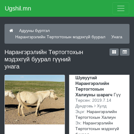
Ugshil.mn
Адууны бүртгэл
Нарангэрэлийн Төртогтохын мэдэхгүй буурал
Унага
Нарангэрэлийн Төртогтохын
мэдэхгүй буурал гүүний
унага
Шувуутай
Нарангэрэлийн
Төртогтохын
Халиуны шарагч
Гүү
Төрсөн: 2019.7.14
Дундговь
Хулд
Эцэг:
Нарангэрэлийн
Төртогтохын Халиун
Эх:
Нарангэрэлийн
Төртогтохын мэдэхгүй