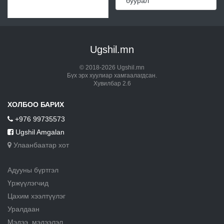
буурал
Ugshil.mn
© 2018-2026 Ugshil.mn
Бүх эрх хуулиар хамгаалагдсан.
Хувилбар 2.6
ХОЛБОО БАРИХ
+976 99735573
Ugshil Amgalan
Улаанбаатар хот
Адууны бүртгэл
Үржүүлэгчид
Цахим хээлтүүлэг
Уралдаан
Мэдээ, мэдээлэл