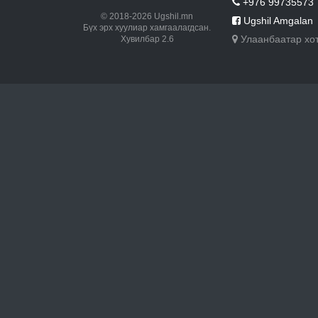
+976 99735573
© 2018-2026 Ugshil.mn
Ugshil Amgalan
Бүх эрх хуулиар хамгаалагдсан.
Улаанбаатар хо
Хувилбар 2.6