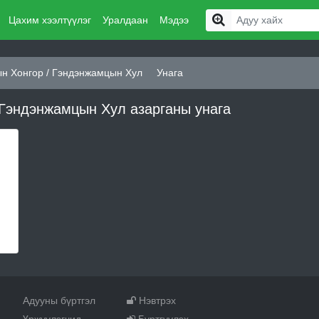
Цахим хээлтүүлэг
Уралдаан
Мэдээ
н Хонгор / Гэндэнжамцын Хул
Унага
 Гэндэнжамцын Хул азарганы унага
Адууны бүртгэл
Нэвтрэх