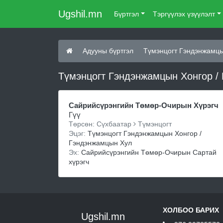
Ugshil.mn
Бүртгэл
Тэргүүлэх үзүүлэлт
Адууны бүртгэл
Түмэнцогт Гэндэнжамцы
Түмэнцогт Гэндэнжамцын Хонгор /
Сайрийсүрэнгийн Төмөр-Очирын Хүрэгч
Гүү
Төрсөн: Сүхбаатар
Түмэнцогт
Эцэг:
Түмэнцогт Гэндэнжамцын Хонгор /
Гэндэнжамцын Хул
Эх:
Сайрийсүрэнгийн Төмөр-Очирын Сартай
хүрэгч
ХОЛБОО БАРИХ
Ugshil.mn