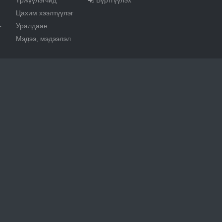
Үржүүлэгчид
Бүртгүүлэх
Цахим хээлтүүлэг
Уралдаан
т
Мэдээ, мэдээлэл