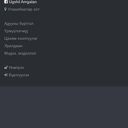
Ugshil Amgalan
Улаанбаатар хот
Адууны бүртгэл
Үржүүлэгчид
Цахим хээлтүүлэг
Уралдаан
Мэдээ, мэдээлэл
Нэвтрэх
Бүртгүүлэх