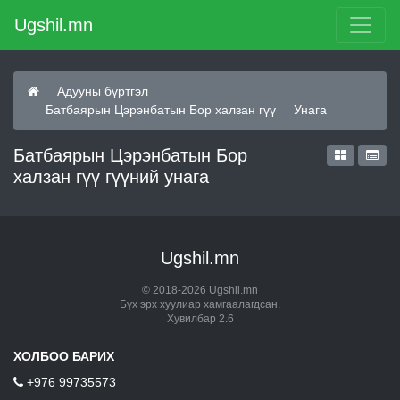
Ugshil.mn
Адууны бүртгэл
Батбаярын Цэрэнбатын Бор халзан гүү
Унага
Батбаярын Цэрэнбатын Бор
халзан гүү гүүний унага
Ugshil.mn
© 2018-2026 Ugshil.mn
Бүх эрх хуулиар хамгаалагдсан.
Хувилбар 2.6
ХОЛБОО БАРИХ
+976 99735573