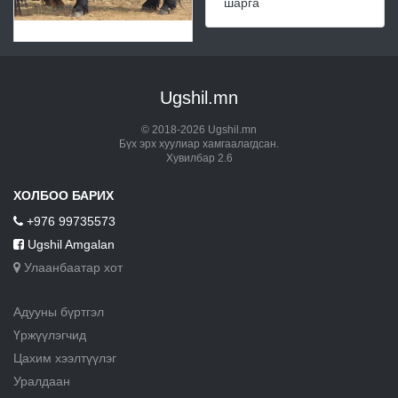
шарга
Ugshil.mn
© 2018-2026 Ugshil.mn
Бүх эрх хуулиар хамгаалагдсан.
Хувилбар 2.6
ХОЛБОО БАРИХ
+976 99735573
Ugshil Amgalan
Улаанбаатар хот
Адууны бүртгэл
Үржүүлэгчид
Цахим хээлтүүлэг
Уралдаан