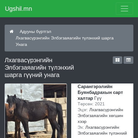
Ugshil.mn
Адууны бүртгэл
Лхагвасүрэнгийн Элбэгзаяагийн түлэнхий шарга
Унага
Лхагвасүрэнгийн
Элбэгзаяагийн түлэнхий
шарга гүүний унага
Сарангэрэлийн
Буянбадрахын сарт
халтар
Гүү
Төрсөн: 2021
Эцэг:
Лхагвасүрэнгийн
Элбэгзаяагийн хөгшин
хээр
Эх:
Лхагвасүрэнгийн
Элбэгзаяагийн түлэнхий