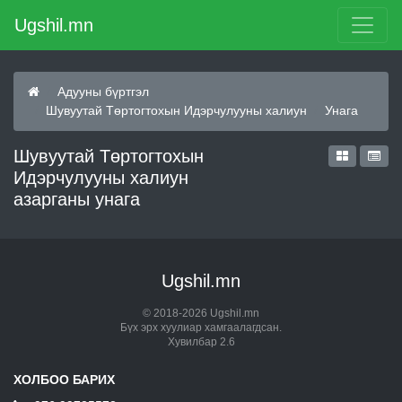
Ugshil.mn
Адууны бүртгэл
Шувуутай Төртогтохын Идэрчулууны халиун
Унага
Шувуутай Төртогтохын
Идэрчулууны халиун
азарганы унага
Ugshil.mn
© 2018-2026 Ugshil.mn
Бүх эрх хуулиар хамгаалагдсан.
Хувилбар 2.6
ХОЛБОО БАРИХ