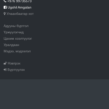
+976 99735573
Ugshil Amgalan
Улаанбаатар хот
Адууны бүртгэл
Үржүүлэгчид
Цахим хээлтүүлэг
Уралдаан
Мэдээ, мэдээлэл
Нэвтрэх
Бүртгүүлэх