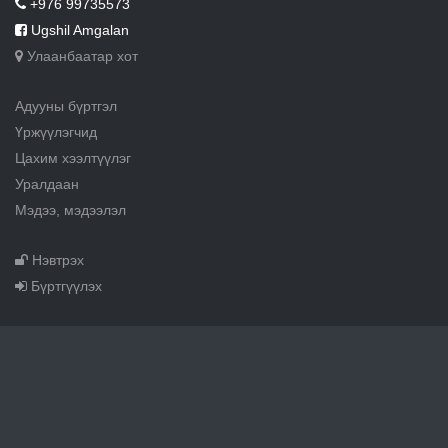
+976 99735573
Ugshil Amgalan
Улаанбаатар хот
Адууны бүртгэл
Үржүүлэгчид
Цахим хээлтүүлэг
Уралдаан
Мэдээ, мэдээлэл
Нэвтрэх
Бүртгүүлэх