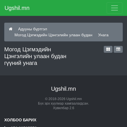
Ugshil.mn
Адууны бүртгэл
Могод Цэгмэдийн Цэнгэлийн улаан будан
Унага
Могод Цэгмэдийн
Цэнгэлийн улаан будан
гүүний унага
Ugshil.mn
© 2018-2026 Ugshil.mn
Бүх эрх хуулиар хамгаалагдсан.
Хувилбар 2.6
ХОЛБОО БАРИХ